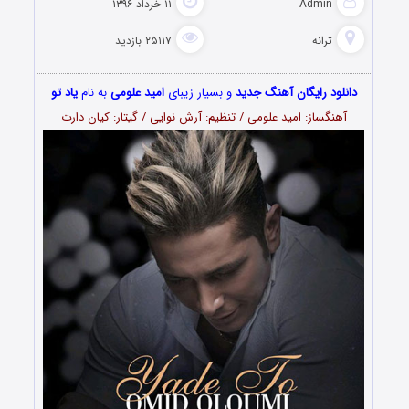
Admin
۱۱ خرداد ۱۳۹۶
ترانه
۲۵۱۱۷ بازدید
دانلود رایگان آهنگ جدید
و بسیار زیبای
امید علومی
به نام
یاد تو
آهنگساز: امید علومی / تنظیم: آرش نوایی / گیتار: کیان دارت