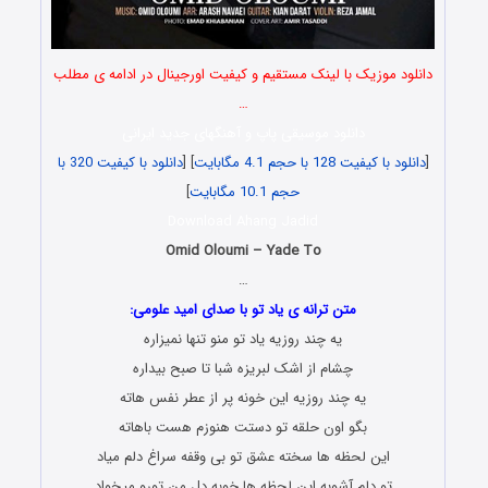
دانلود موزیک با لینک مستقیم و کیفیت اورجینال در ادامه ی مطلب
…
دانلود موسیقی پاپ و آهنگهای جدید ایرانی
[
دانلود با کیفیت 128 با حجم 4.1 مگابایت
] [
دانلود با کیفیت 320 با
حجم 10.1 مگابایت
]
Download Ahang Jadid
Omid Oloumi – Yade To
…
متن ترانه ی یاد تو با صدای امید علومی:
یه چند روزیه یاد تو منو تنها نمیزاره
چشام از اشک لبریزه شبا تا صبح بیداره
یه چند روزیه این خونه پر از عطر نفس هاته
بگو اون حلقه تو دستت هنوزم هست باهاته
این لحظه ها سخته عشق تو بی وقفه سراغ دلم میاد
تو دلم آشوبه این لحظه ها خوبه دل من تورو میخواد