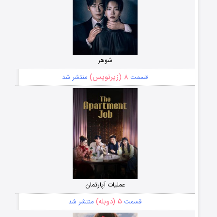
شوهر
۸ (زیرنویس)
قسمت
منتشر شد
عملیات آپارتمان
۵ (دوبله)
قسمت
منتشر شد