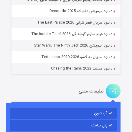
دانلود انیمیشن دکورادو Decorado 2025
دانلود سریال قصر شرقی The East Palace 2026
دانلود فیلم سارق گوشه گیر The Isolate Thief 2026
جادوگری در مغولستان
دانلود انیمیشن Star Wars: The Ninth Jedi 2026
۱۴ (زیرنویس)
قسمت
منتشر شد
دانلود سریال تد لاسو Ted Lasso 2020-2026
دانلود مستند Chasing the Rains 2022
تبلیغات متنی
آپ تیون
باب اسفنجی فصل ۱۷
۶ (زیرنویس)
قسمت
منتشر شد
پنل پیامک