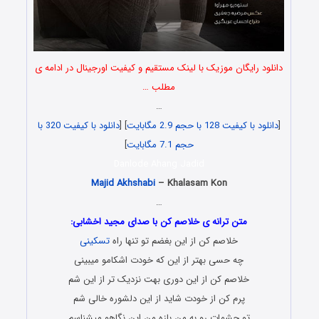
دانلود رایگان موزیک با لینک مستقیم و کیفیت اورجینال در ادامه ی
مطلب …
…
[
دانلود با کیفیت 128 با حجم 2.9 مگابایت
] [
دانلود با کیفیت 320 با
حجم 7.1 مگابایت
]
Danlode Ahang Jadid
Majid Akhshabi
– Khalasam Kon
…
متن ترانه ی خلاصم کن با صدای مجید اخشابی:
خلاصم کن از این بغضم تو تنها راه
تسکینی
چه حسی بهتر از این که خودت اشکامو میبینی
خلاصم کن از این دوری بهت نزدیک تر از این شم
پرم کن از خودت شاید از این دلشوره خالی شم
تو چشمات رو به من بازه من این نگاهو میشناسم