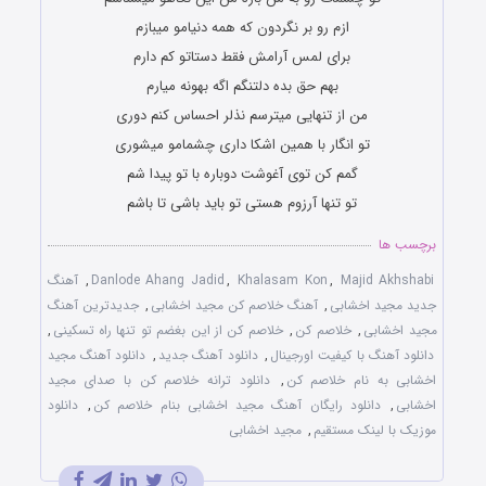
ازم رو بر نگردون که همه دنیامو میبازم
برای لمس آرامش فقط دستاتو کم دارم
بهم حق بده دلتنگم اگه بهونه میارم
من از تنهایی میترسم نذلر احساس کنم دوری
تو انگار با همین اشکا داری چشمامو میشوری
گمم کن توی آغوشت دوباره با تو پیدا شم
تو تنها آرزوم هستی تو باید باشی تا باشم
برچسب ها
Majid Akhshabi
,
Khalasam Kon
,
Danlode Ahang Jadid
,
آهنگ
جدید مجید اخشابی
,
آهنگ خلاصم کن مجید اخشابی
,
جدیدترین آهنگ
مجید اخشابی
,
خلاصم کن
,
خلاصم کن از این بغضم تو تنها راه تسکینی
,
دانلود آهنگ با کیفیت اورجینال
,
دانلود آهنگ جدید
,
دانلود آهنگ مجید
اخشابی به نام خلاصم کن
,
دانلود ترانه خلاصم کن با صدای مجید
اخشابی
,
دانلود رایگان آهنگ مجید اخشابی بنام خلاصم کن
,
دانلود
موزیک با لینک مستقیم
,
مجید اخشابی