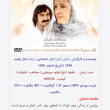
نویسنده و کارگردان:
نرگس آبیار
| ژانر: اجتماعی،
درام
| سال تولید:
1394 | تاریخ انتشار: 1396
مدت زمان: … دقیقه | نوع فیلم: سینمایی | مخاطب: خانواده |
کیفیت: WEB-DL
فرمت ویدئو: MP4 | حجم: 1.57 گیگابایت + 961 مگابایت + 519
مگابایت
خلاصه داستان:
روایتی از زندگی چهار کودک با نام‌های بهار، نادر، کمال و مریم است