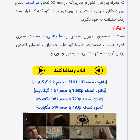
که همراه پدرشان غفور و مادربزرگ در دهه 50 نفس
می‌کشند
! دنیای
این کودکان دنیایی است پر از رویاهای زیبای کودکانه که قرار است
رنگ حقیقت به خود بگیرد.
بازیگران:
جمشید هاشم‌پور، مهران احمدی،
پانته‌آ پناهی‌ها
، سیامک صفری،
گلاره عباسی، محمدرضا شیرخانلو، علی خانبابایی، احسان قاسمی،
روژان آراوند، شبنم مقدمی، ساره نورموسوی و…
[
دانلود نسخه FULL HD با حجم 3.2 گیگابایت
]
[
دانلود نسخه 1080p با حجم 1.57 گیگابایت
]
[
دانلود نسخه 720p با حجم 961 مگابایت
]
[
دانلود نسخه 480p با حجم 519 مگابایت
]