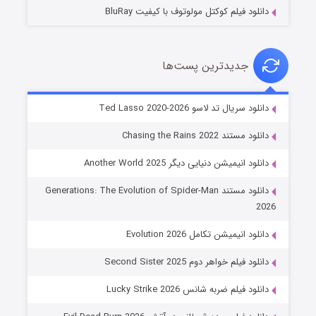
دانلود فیلم کوکتل مولوتوف با کیفیت BluRay
جدیدترین پست‌ها
خاندان اژدها فصل ۳
دانلود سریال تد لاسو Ted Lasso 2020-2026
۶ (زیرنویس)
قسمت
منتشر شد
دانلود مستند Chasing the Rains 2022
دانلود انیمیشن دنیایی دیگر Another World 2025
دانلود مستند Generations: The Evolution of Spider-Man
2026
دانلود انیمیشن تکامل Evolution 2026
دانلود فیلم خواهر دوم Second Sister 2025
جادوگری در مغولستان
دانلود فیلم ضربه شانس Lucky Strike 2026
۱۴ (زیرنویس)
قسمت
منتشر شد