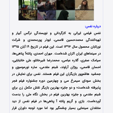
درباره نفس:
نفس فیلمی ایرانی به کارگردانی و نویسندگی نرگس آبیار و
تهیه‌کنندگی محمدحسین قاسمی، ابوذر پورمحمدی و شرکت
نورتابان محصول سال ۱۳۹۴ است. این فیلم در تاریخ ۱۹ آبان ۱۳۹۵
در سینماهای ایران اکران شده‌است. مهران احمدی، پانته‌آ پناهی‌ها،
سیامک صفری، گلاره عباسی، محمدرضا شیرخانلو، علی خانبابایی،
احسان قاسمی، روژان آراوند، شبنم مقدمی، ساره نورموسوی و
جمشید هاشم‌پور بازیگران این فیلم هستند. نفس برای نمایش در
بخش سودای سیمرغ سی و چهارمین دوره جشنواره فیلم فجر
پذیرفته شده‌است؛ و دو جایزه بهترین بازیگر نقش مکمل زن برای
شبنم مقدمی و جایزه بهترین فیلم در بخش نگاه ملی را بدست
آورده‌است. بازی و گریم پانته آ پناهی‌ها در فیلم نفس از دید
منتقدان سینمایی بسیار چشمگیر بود اما مورد توجه داوران قرار