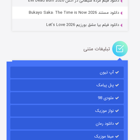
دانلود فیلم مرده شیطانی در آتش Evil Dead Burn 2026
دانلود مستند Bukayo Saka: The Time is Now 2026
دانلود فیلم بیا عشق بورزیم Let’s Love 2026
تبلیغات متنی
باب اسفنجی فصل ۱۷
آپ تیون
۶ (زیرنویس)
قسمت
منتشر شد
پنل پیامک
ملودی 98
نواز موزیک
دانلود رمان
میفا موزیک