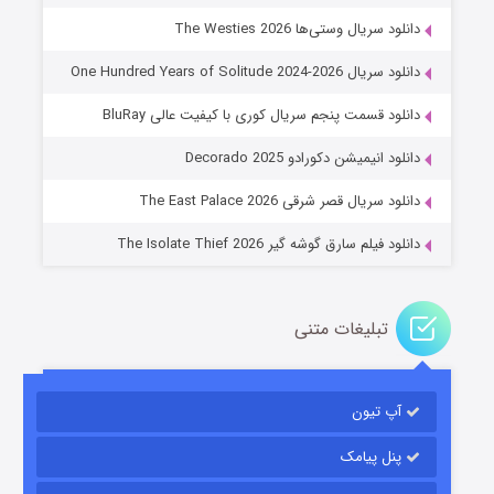
دانلود سریال وستی‌ها The Westies 2026
دانلود سریال One Hundred Years of Solitude 2024-2026
دانلود قسمت پنجم سریال کوری با کیفیت عالی BluRay
عملیات آپارتمان
دانلود انیمیشن دکورادو Decorado 2025
۲ (زیرنویس)
قسمت
منتشر شد
دانلود سریال قصر شرقی The East Palace 2026
دانلود فیلم سارق گوشه گیر The Isolate Thief 2026
تبلیغات متنی
آپ تیون
مردگان متحرک: شهر مرده ۳
۲ (زیرنویس)
قسمت
منتشر شد
پنل پیامک