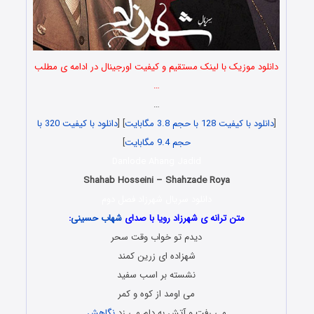
دانلود موزیک با لینک مستقیم و کیفیت اورجینال در ادامه ی مطلب
…
…
[
دانلود با کیفیت 128 با حجم 3.8 مگابایت
] [
دانلود با کیفیت 320 با
حجم 9.4 مگابایت
]
Danlode Ahang Jadid
Shahab Hosseini – Shahzade Roya
دانلود سریال شهرزاد فصل دوم
متن ترانه ی شهرزاد رویا با صدای
شهاب حسینی
:
دیدم تو خواب وقت سحر
شهزاده ای زرین کمند
نشسته بر اسب سفید
می اومد از کوه و کمر
می رفت و آتش به دلم می زد
نگاهش