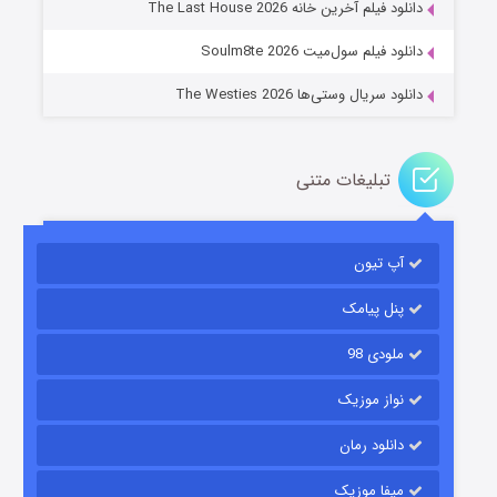
دانلود فیلم آخرین خانه The Last House 2026
دانلود فیلم سول‌میت Soulm8te 2026
دانلود سریال وستی‌ها The Westies 2026
تبلیغات متنی
مردگان متحرک: شهر مرده ۳
۲ (زیرنویس)
قسمت
منتشر شد
آپ تیون
پنل پیامک
ملودی 98
نواز موزیک
دانلود رمان
میفا موزیک