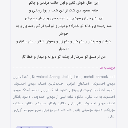
این حال خوش فانی و این حالت عرفانی و جانم
جانم معبود من شکر از این شب و روز رویایی و
این دل خوش سودایی و عجب سور و غوغایی و جانم
منم رعیت بی خانه تو خانزاده و دربار و تو لب تر کنی صد یار و یه
طومار
هوادار و طرفدار و منم خار و منم زار و رسوای انظار و منم عاشق و
غمخوار
من از عشق تو سرشار از چشم تو دیوانه و بیمار و خطا کار
برچسب ها
mehdi ahmadvand
,
Leili
,
Download Ahang Jadid
,
آهنگ لیلی
مهدی احمدوند
,
آهنگهای ایرانی
,
جدیدترین آهنگ مهدی احمدوند
,
دانلود آهنگ با کیفیت اورجینال
,
دانلود آهنگ لیلی
,
دانلود آهنگ مهدی
احمدوند به نام لیلی
,
دانلود ترانه لیلی از مهدی احمدوند
,
دانلود رایگان
آهنگ مهدی احمدوند بنام لیلی
,
دانلود رایگان موزیک
,
دانلود مستقیم
موزیک
,
دانلود موسیقی پاپ
,
دلم دلم دلم رو بردی سرم سرم بلا آوردی
,
لیلی