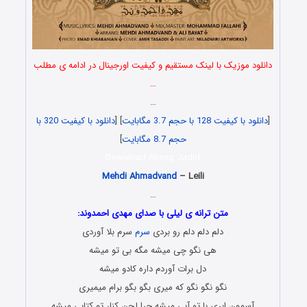
دانلود موزیک با لینک مستقیم و کیفیت اورجینال در ادامه ی مطلب
…
…
[
دانلود با کیفیت 128 با حجم 3.7 مگابایت
] [
دانلود با کیفیت 320 با
حجم 8.7 مگابایت
]
Download Ahang Jadid
Mehdi Ahmadvand
– Leili
…
متن ترانه ی لیلی با صدای مهدی احمدوند:
دلم دلم دلم رو بردی
سرم
سرم بلا آوردی
هی نگو چی میشه مگه بی تو میشه
دل برات آوردم داره کادو میشه
نگو نگو نگو که میری بگو بگو برام میمیری
آسمون ابری با تو آبی میشه چرا لحن کنار تو کتابی میشه