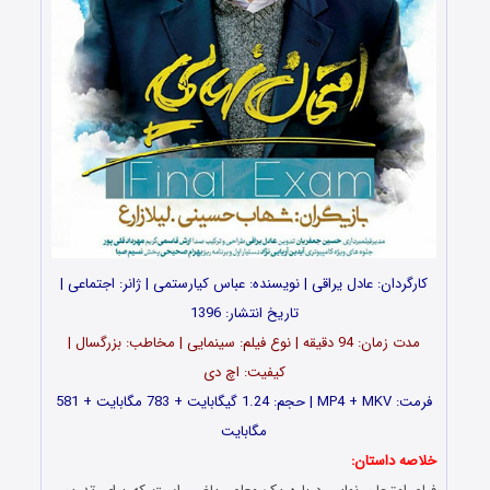
گردان: عادل یراقی | نویسنده: عباس کیارستمی | ژانر: اجتماعی |
تاریخ انتشار: 1396
مدت زمان: 94 دقیقه | نوع فیلم: سینمایی | مخاطب: بزرگسال |
کیفیت: اچ دی
فرمت: MP4 + MKV | حجم: 1.24 گیگابایت + 783 مگابایت + 581
مگابایت
ه داستان: