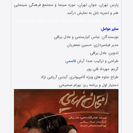
 تهران، جوان تهران، موزه سینما و مجتمع فرهنگی سینمایی
و تجربه بابل به نمایش درآمد.
nhkg,n tdgl hljphk kihdd , Download Film Emtehan Nah
 عوامل:
ندگان: عباس کیارستمی و عادل یراقی
 فیلمبرداری: حسین جعفریان
ن: عادل یراقی
ی و ترکیب صدا: آرش
قاسمی
 مهرداد قلی پور
 جلوه های ویژه کامپیوتری: آیدین آریایی نژاد
ار اول و برنامه ریز: بهرام صحیحی