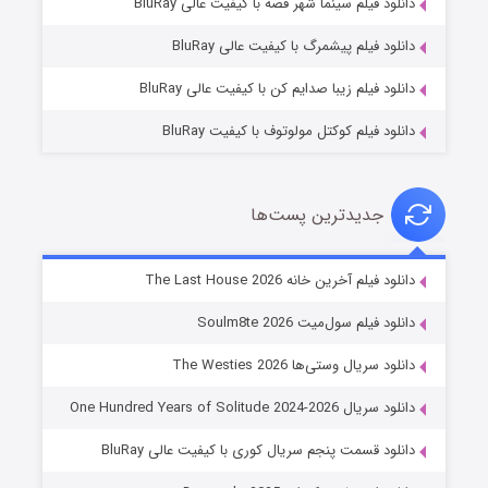
انلود فیلم سینما شهر قصه با کیفیت عالی BluRay
۷ (زیرنویس)
قسمت
منتشر شد
انلود فیلم پیشمرگ با کیفیت عالی BluRay
انلود فیلم زیبا صدایم کن با کیفیت عالی BluRay
انلود فیلم کوکتل مولوتوف با کیفیت BluRay
جدیدترین پست‌ها
شوگر فصل ۲
نلود فیلم آخرین خانه The Last House 2026
۷ (زیرنویس)
قسمت
منتشر شد
نلود فیلم سول‌میت Soulm8te 2026
نلود سریال وستی‌ها The Westies 2026
لود سریال One Hundred Years of Solitude 2024-2026
انلود قسمت پنجم سریال کوری با کیفیت عالی BluRay