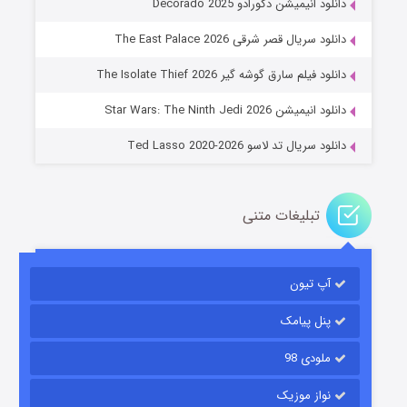
نلود انیمیشن دکورادو Decorado 2025
نلود سریال قصر شرقی The East Palace 2026
خاندان اژدها فصل ۳
نلود فیلم سارق گوشه گیر The Isolate Thief 2026
۶ (زیرنویس)
قسمت
منتشر شد
نلود انیمیشن Star Wars: The Ninth Jedi 2026
نلود سریال تد لاسو Ted Lasso 2020-2026
تبلیغات متنی
آپ تیون
جادوگری در مغولستان
۱۴ (زیرنویس)
قسمت
منتشر شد
پنل پیامک
ملودی 98
نواز موزیک