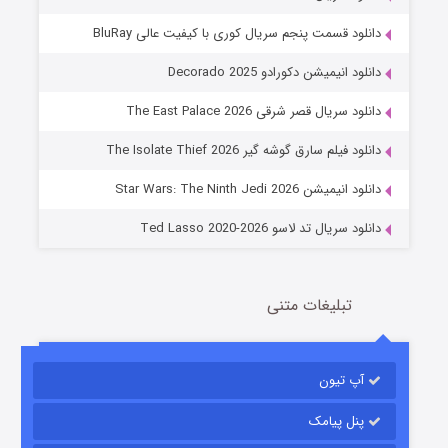
دانلود قسمت پنجم سریال کوری با کیفیت عالی BluRay
دانلود انیمیشن دکورادو Decorado 2025
دانلود سریال قصر شرقی The East Palace 2026
جادوگری در مغولستان
دانلود فیلم سارق گوشه گیر The Isolate Thief 2026
14 (زیرنویس)
قسمت
منتشر شد
دانلود انیمیشن Star Wars: The Ninth Jedi 2026
دانلود سریال تد لاسو Ted Lasso 2020-2026
تبلیغات متنی
آپ تیون
باب اسفنجی فصل ۱۷
6 (زیرنویس)
قسمت
منتشر شد
پنل پیامک