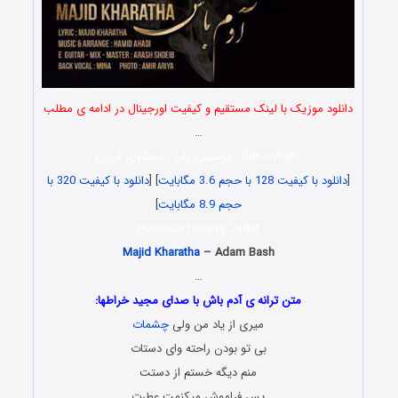
دانلود موزیک با لینک مستقیم و کیفیت اورجینال در ادامه ی مطلب
…
l[dn ovhxih , موسیقی پاپ , آهنگهای ایرانی
[
دانلود با کیفیت 128 با حجم 3.6 مگابایت
] [
دانلود با کیفیت 320 با
حجم 8.9 مگابایت
]
Download Ahang Jadid
Majid Kharatha
– Adam Bash
…
متن ترانه ی آدم باش با صدای مجید خراطها:
میری از یاد من ولی
چشمات
بی تو بودن راحته وای دستات
منم دیگه خستم از دستت
پس فراموش میکنمت عطرت