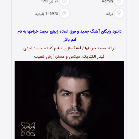
Admin
۲۶ تیر ۱۳۹۶
ترانه
146975 بازدید
دانلود رایگان آهنگ جدید و فوق العاده زیبای مجید خراطها به نام
آدم باش
ترانه: مجید خراطها / آهنگساز و تنظیم کننده: حمید احدی
گیتار الکتریک، میکس و مستر: آرش شعیب