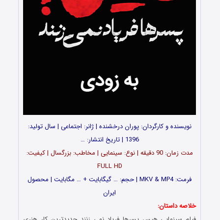
نویسنده و کارگردان: پوران درخشنده | ژانر: اجتماعی | سال تولید:
1396 | تاریخ انتشار: …
مدت زمان: 90 دقیقه | نوع: سینمایی | مخاطب: بزرگسال | کیفیت:
FULL HD
فرمت: MKV & MP4 | حجم: … گیگابایت + … مگابایت | محصول
ایران
خلاصه داستان:
فیلم سینمایی هیس پسرها فریاد نمی زنند جدیدترین کار هنری