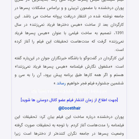
پوران درخشنده با مضمون تربیتی و و براساس مشکلات پسرها در
جامعه نوشته شده در انتظار دریافت پروانه ساخت می باشد. این
کارگردان بعد از ساخت «هیس دخترها فریاد نمی‌زنند» در سال
1391، تصمیم به ساخت فیلمی با عنوان «هیس پسرها فریاد
نمی‌زنند» گرفت که مدت‌هاست تحقیقات این فیلم را آغاز کرده
است.
این کارگردان در گفت‌وگو با باشگاه خبرنگاران جوان در این‌باره گفته
است: «مشغول نگارش فیلمنامه «هیس پسرها فریاد نمی‌زنند!»
هستم و اگر همه کارها طبق برنامه پیش برود، آن را به سی و
ششمین جشنواره فیلم فجر خواهیم
رساند
.»
ids \svih tvdhn kldckkn , Danlod Film Irani
[جهت اطلاع از زمان انتشار فیلم عضو کانال دوستی ها شوید]
@Doostihair
پوران درخشنده درباره ساخت این فیلم بیان کرد: تحقیقات این
فیلمنامه را مدت‌هاست آغاز کردم. با توجه به تحقیقات صورت گرفته
وضعیت پسرها در جامعه نگران کننده‌تر از دخترها است زیرا