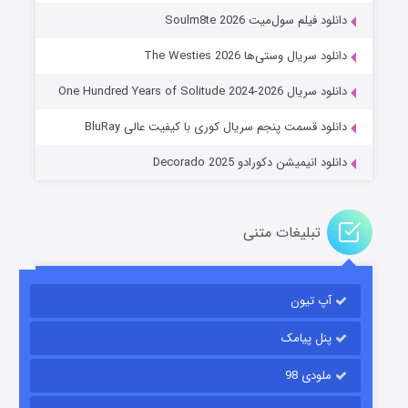
دانلود فیلم سول‌میت Soulm8te 2026
دانلود سریال وستی‌ها The Westies 2026
عملیات آپارتمان
دانلود سریال One Hundred Years of Solitude 2024-2026
۲ (زیرنویس)
قسمت
منتشر شد
دانلود قسمت پنجم سریال کوری با کیفیت عالی BluRay
دانلود انیمیشن دکورادو Decorado 2025
تبلیغات متنی
آپ تیون
مردگان متحرک: شهر مرده ۳
۲ (زیرنویس)
قسمت
منتشر شد
پنل پیامک
ملودی 98