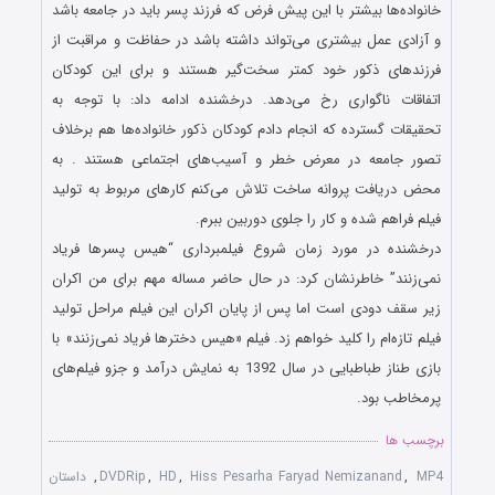
خانواده‌ها بیشتر با این پیش فرض که فرزند پسر باید در جامعه باشد
و آزادی‌ عمل بیشتری می‌تواند داشته باشد در حفاظت و مراقبت از
فرزندهای ذکور خود کمتر سخت‌گیر هستند و برای این کودکان
اتفاقات ناگواری رخ می‌دهد. درخشنده ادامه داد: با توجه به
تحقیقات گسترده که انجام دادم کودکان ذکور خانواده‌ها هم برخلاف
تصور جامعه در معرض خطر و آسیب‌های اجتماعی هستند . به
محض دریافت پروانه ساخت تلاش می‌کنم کارهای مربوط به تولید
فیلم فراهم شده و کار را جلوی دوربین ببرم.
درخشنده در مورد زمان شروع فیلمبرداری “هیس پسرها فریاد
نمی‌زنند” خاطرنشان کرد: در حال حاضر مساله مهم برای من اکران
زیر سقف دودی است اما پس از پایان اکران این فیلم مراحل تولید
فیلم تازه‌ام را کلید خواهم زد. فیلم «هیس دخترها فریاد نمی‌زنند» با
بازی طناز طباطبایی در سال 1392 به نمایش درآمد و جزو فیلم‌های
پرمخاطب بود.
برچسب ها
MP4
,
Hiss Pesarha Faryad Nemizanand
,
HD
,
DVDRip
,
داستان