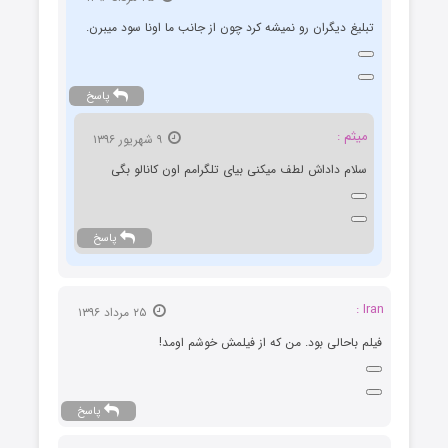
تبلیغ دیگران رو نمیشه کرد چون از جانب ما اونا سود میبرن.
پاسخ
میثم :
۹ شهریور ۱۳۹۶
سلام داداش لطف میکنی بیای تلگرامم اون کانالو بگی
پاسخ
Iran :
۲۵ مرداد ۱۳۹۶
فیلم باحالی بود. من که از فیلمش خوشم اومد!
پاسخ