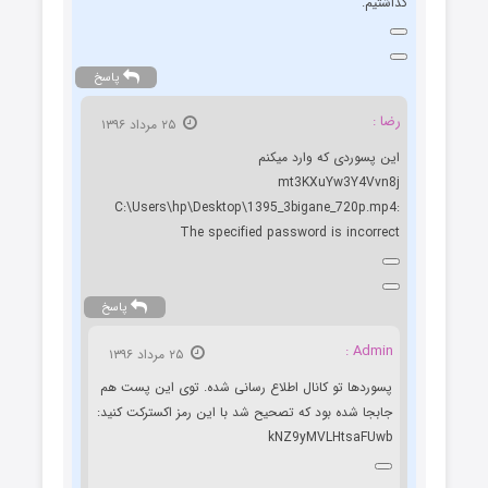
گذاشتیم.
پاسخ
رضا :
۲۵ مرداد ۱۳۹۶
این پسوردی که وارد میکنم
mt3KXuYw3Y4Vvn8j
C:\Users\hp\Desktop\1395_3bigane_720p.mp4:
The specified password is incorrect
پاسخ
Admin :
۲۵ مرداد ۱۳۹۶
پسوردها تو کانال اطلاع رسانی شده. توی این پست هم
جابجا شده بود که تصحیح شد با این رمز اکسترکت کنید:
kNZ9yMVLHtsaFUwb