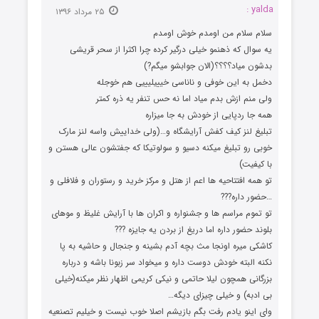
yalda :
۲۵ مرداد ۱۳۹۶
سلام سلام من اومدم خوش اومدم
یه سوال که ذهنمو خیلی درگیر کرده چرا اکثرا از سحر قریشی
بدشون میاد؟؟؟؟(الان جوابشو میگم?)
دخمل به این خوفی و ناناسی خیییلیییی هم خوجله
ولی منم ازش بدم میاد اما نه حس تنفر یه ذره کمتر
همه جا ردپایی از خودش به جا میزاره
تبلیغ لنز کیف کفش آرایشگاه و…(ولی خداییش واسه لنز مارک
خوبی رو تبلیغ میکنه دسیو و سولوتیکا که جفتشون عالی هستن و
با کیفیت)
تو همه افتتاحیه ها اعم از هتل و مرکز خرید و رستوران و فلافلی و
…حضور داره???
تو تموم مراسم ها و جشنواره و اکران ها با آرایش غلیظ و موهای
بلوند حضور داره اما دریغ از بردن یه جایزه ???
کاشکی میره اونجا مث بچه آدم بشینه و جنجال و حاشیه به پا
نکنه البته خودش دوست داره و میخواد سر زبونا باشه و درباره
بزرگانی همچون لیلا حاتمی و نیکی کریمی اظهار نظر میکنه(خیلی
بی ادبه) و خیلی چیزای دیگه…
وای اینو یادم رفت بگم بازیشم اصلا خوب نیست و خیلیم تصنعیه