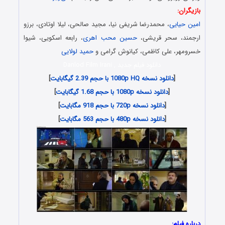
بازیگران:
امین حیایی
، محمدرضا شریفی نیا، مجید صالحی، لیلا اوتادی، برزو
ارجمند، سحر قریشی،
حسین محب اهری
، رابعه اسکویی، شیوا
خسرومهر، علی کاظمی، کیانوش گرامی و
حمید لولایی
دانلود فیلم جدید , Danlod Film Irani
[
دانلود نسخه 1080p HQ با حجم 2.39 گیگابایت
]
[
دانلود نسخه 1080p با حجم 1.68 گیگابایت
]
[
دانلود نسخه 720p با حجم 918 مگابایت
]
[
دانلود نسخه 480p با حجم 563 مگابایت
]
درباره فیلم: