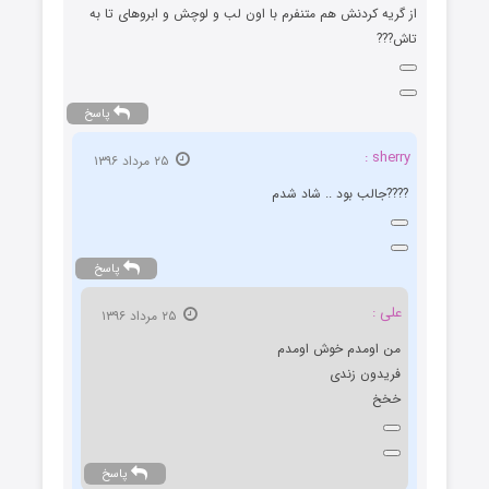
از گریه کردنش هم متنفرم با اون لب و لوچش و ابروهای تا به
تاش???
پاسخ
sherry :
۲۵ مرداد ۱۳۹۶
????جالب بود ..‌ شاد شدم
پاسخ
علی :
۲۵ مرداد ۱۳۹۶
من اومدم خوش اومدم
فریدون زندی
خخخ
پاسخ