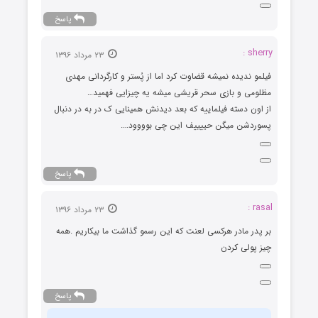
پاسخ
sherry :
۲۳ مرداد ۱۳۹۶
فیلمو ندیده نمیشه قضاوت کرد اما از پُستر و کارگردانی مهدی
مظلومی و بازی سحر قریشی میشه یه چیزایی فهمید…
از اون دسته فیلماییه که بعد دیدنش همینایی ک در به در دنبال
پسوردشن میگن حییییف این چی بوووود….
پاسخ
rasal :
۲۳ مرداد ۱۳۹۶
بر پدر مادر هرکسی لعنت که این رسمو گذاشت ما بیکاریم .همه
چیز پولی کردن
پاسخ