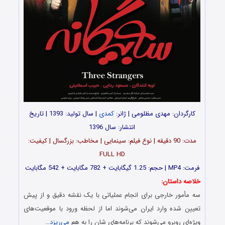
کارگردان: مهدی مظلومی | ژانر:
کمدی
| سال تولید: 1393 | تاریخ
انتشار: سال 1396
مدت: 90 دقیقه | نوع فیلم: سینمایی | مخاطب: بزرگسال | کیفیت:
FULL HD
فرمت: MP4 | حجم: 1.25 گیگابایت + 782 مگابایت + 542 مگابایت
خلاصه داستان:
سه مأمور خارجی برای انجام عملیاتی با یک نقشه دقیق و از پیش
تعیین شده وارد ایران می‌شوند اما از لحظه ورود با موقعیت‌های
ویژه‌ای روبرو می‌شوند که برنامه‌های شان را به هم
می‌ریزد
…