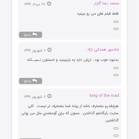
محمد رضا گلزار :
۲۸ مرداد ۱۳۹۶
فقط فیلم های من رو ببینید
پاسخ
شادمهر همدانی نژاد :
۲ شهریور ۱۳۹۶
بدنبود خوب بود ، ارزش داره یه بارببینید و خستتون نـمیــکنه
پاسخ
king of the road :
۲ شهریور ۱۳۹۶
هرچقدرم مضخرف باشه از پیاما شما مضخرف تر نیست . کلی
سایت رایگانشو گذاشتن . ممنون که برای گوسفندی مثل من پولی
گذاشتین