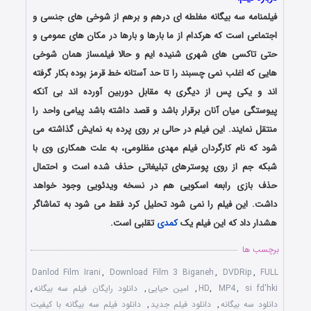
فیلمنامه سه بیگانه مغلطه ای درهم و برهم از شوخی های جنسی و
اجتماعی است که هرکدام از ما بارها و بارها در مکان های عمومی و
حتی تاکسی های شهری شنیده ایم و حالا فیلمساز همان شوخی
هایی که اغلب نمی چسبند را تا حد آستانه خط قرمز بوده بکار گرفته
اند و یکی پس از دیگری به مقابل دوربین آورده اند بی آنکه
پیوستگی میان آنان برقرار باشد و قصد داشته باشد پیامی واحد را
منتقل نمایند. این فیلم در حالی بر روی پرده به نمایش گذاشته می
شود که نام کارگردان فیلم مهدی مظلومی، به علت همکاری وی با
شبکه جم از روی پوسترهای تبلیغاتی حذف شده است و احتمال
حذف بازی رابعه اسکویی هم در نسخه ویدئویی وجود خواهد
داشت. این فیلم را نمی شود تحلیل کرد فقط می شود به تماشاگر
هشدار داد که این فیلم یک
کمدی
تقلبی است.
برچسب ها
Danlod Film Irani
,
Download Film 3 Biganeh
,
DVDRip
,
FULL
si fd'hki
,
MP4
,
HD
,
امین حیایی
,
دانلود رایگان فیلم سه بیگانه
,
دانلود سه بیگانه
,
دانلود فیلم جدید
,
دانلود فیلم سه بیگانه با کیفیت