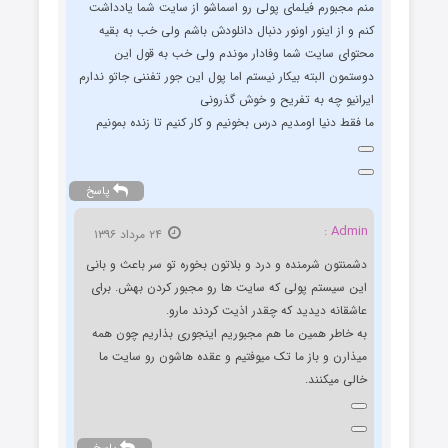
منم مجبورم فیلمای پولی رو اسماشو از سایت شما یادداشت
کنم و از اینور اونور دنبال دانلودش باشم ولی خب به بقیه
محتوای سایت شما وفادار موندم ولی خب به قول این
دوستمون البته بیکار نیستم اما پول این جور تفننی جاتو ندارم
ایرانیو چه به تفریح و خوش گذرونی
ما فقط دنیا اومدیم درس بخونیم و کار کنیم تا زنده بمونیم
پاسخ
Admin :
۲۴ مرداد ۱۳۹۶
دشمنتون شرمنده و درد و بلاتون بخوره تو سر باعث و بانی
این سیستم پولی که سایت ها رو مجبور کردن بهش. برای
عاشقانه دیدید که چقدر اذیت کردند مارو.
به خاطر همین ما هم مجبوریم اینجوری بذاریم چون همه
میذارن و باز ما تک میوفتیم و عقده هاشون رو سایت ما
خالی میکنند.