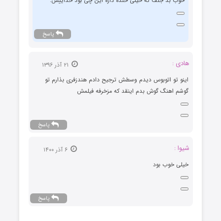
خوب بد جلف که خیلی خنده داره این چی بود خداییش.
پاسخ
هادی :
۲۱ آذر ۱۳۹۶
اینو تو اتوبوس دیدم وسطش ترجیح دادم هندزفری بذارم تو
گوشم اهنگ گوش بدم اینقد که مزخرفه فیلمش
پاسخ
شیوا :
۶ آذر ۱۴۰۰
خیلی خوب بود
پاسخ