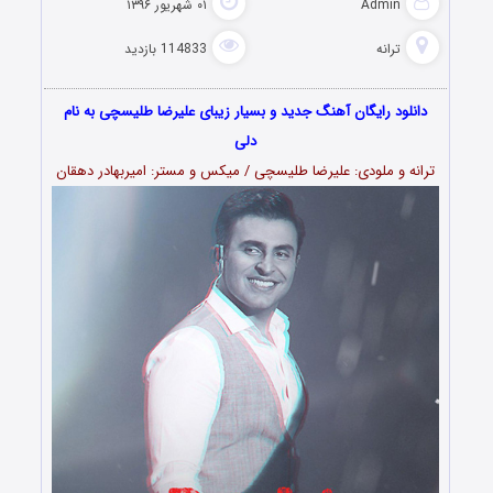
Admin
۰۱ شهریور ۱۳۹۶
ترانه
114833 بازدید
دانلود رایگان آهنگ جدید و بسیار زیبای علیرضا طلیسچی به نام
دلی
ترانه و ملودی: علیرضا طلیسچی / میکس و مستر: امیربهادر دهقان