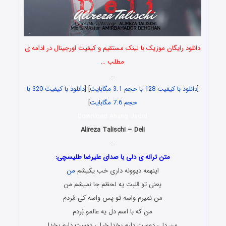
دانلود رایگان موزیک با لینک مستقیم و کیفیت اورجینال در ادامه ی
مطلب …
…
[
دانلود با کیفیت 128 با حجم 3.1 مگابایت
] [
دانلود با کیفیت 320 با
حجم 7.6 مگابایت
]
Download Ahang Jadid
Alireza Talischi – Deli
…
متن ترانه ی دلی با صدای علیرضا طلیسچی:
اینهمه دیوونه داری خب یکیشم
من
یعنی تو قلبت یه لحظم جا نمیشم من
من نمیرم واسه تو پس واسه کی مُردم
من که با اسم دل یه عالمو بُردم
من دلی دوست دارم بخدا خیلی دوست دارم بخدا