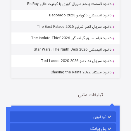
دانلود قسمت پنجم سریال کوری با کیفیت عالی BluRay
دانلود انیمیشن دکورادو Decorado 2025
دانلود سریال قصر شرقی The East Palace 2026
دانلود فیلم سارق گوشه گیر The Isolate Thief 2026
جادوگری در مغولستان
دانلود انیمیشن Star Wars: The Ninth Jedi 2026
14 (زیرنویس)
قسمت
منتشر شد
دانلود سریال تد لاسو Ted Lasso 2020-2026
دانلود مستند Chasing the Rains 2022
تبلیغات متنی
آپ تیون
باب اسفنجی فصل ۱۷
6 (زیرنویس)
قسمت
منتشر شد
پنل پیامک