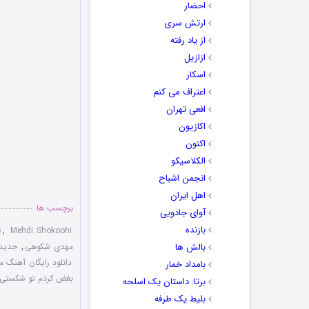
احضار
ارتش سری
از یاد رفته
ازازیل
اسکار
اعتراف می کنم
افعی تهران
اکازیون
اکنون
الکلاسیکو
انجمن اشباح
اهل ایران
برچسب ها
آوای جادویی
بازنده
s
,
Mehdi Shokoohi
بالش ها
مهدی شکوهی
,
جدید
دانلود رایگان آهنگ 
بامداد خمار
بغض کردم تو شکستی
برتا: داستان یک اسلحه
بلیط یک‌‌ طرفه