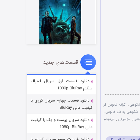
قسمت‌های جدید
مردگان متحرک: شهر مرده ۳
۲ (زیرنویس)
قسمت
منتشر شد
دانلود قسمت اول سریال اعتراف
میکنم 1080p BluRay
دانلود قسمت چهارم سریال کوری با
شکوهی
,
ترانه فانوس از
کیفیت عالی BluRay
 شکوهی به نام فانوس
,
نوس
,
موسیقی
,
میدونم
دانلود سریال بیست و یک با کیفیت
عالی 1080p BluRay
دانلود قسمت سوم سریال کوری با