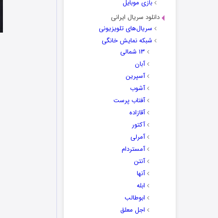
بازی موبایل
دانلود سریال ایرانی
سریال‌های تلویزیونی
شبکه نمایش خانگی
۱۳ شمالی
آبان
آسپرین
آشوب
آفتاب پرست
آقازاده
آکتور
آمرلی
آمستردام
آنتن
آنها
ابله
ابوطالب
اجل معلق