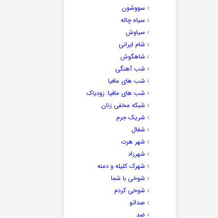
سووشون
سیاه چاله
سیاوش
شام ایرانی
شاهگوش
شب آهنگی
شب های مافیا
شب های مافیا: زودیاک
شبکه مخفی زنان
شریک جرم
شغال
شهر هرت
شهرزاد
شهرک کلیله و دمنه
شوخی با شما
شوخی کردم
صداتو
ضد