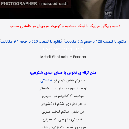
دانلود رایگان موزیک با لینک مستقیم و کیفیت اورجینال در ادامه ی مطلب …
…
[
دانلود با کیفیت 128 با حجم 3.6 مگابایت
] [
دانلود با کیفیت 320 با حجم 9.1 مگابایت
]
Download Ahang Jadid
Mehdi Shokoohi – Fanoos
…
متن ترانه ی فانوس با صدای مهدی شکوهی:
میدونم بغض کردم تو
شکستی
تو همه جوره به پای من نشستی
میدونم آه کشیدم تو رسیدی
با هر قطره ی اشکم آه کشیدی
من بغض میکنم لبخند میزنی
به چینی دلم هی بند میزنی
من دور شدم ازت نزدیکم شدی