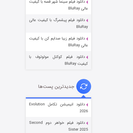
دانلود فیلم سینما شهر قصه با کیفیت
عالی BluRay
دانلود فیلم پیشمرگ با کیفیت عالی
BluRay
دانلود فیلم زیبا صدایم کن با کیفیت
باب اسفنجی فصل ۱۷
عالی BluRay
۶ (زیرنویس)
قسمت
منتشر شد
دانلود فیلم کوکتل مولوتوف با
کیفیت BluRay
جدیدترین پست‌ها
دانلود انیمیشن تکامل Evolution
2026
رویایی برای تو
دانلود فیلم خواهر دوم Second
۱۵ (دوبله)
قسمت
منتشر شد
Sister 2025