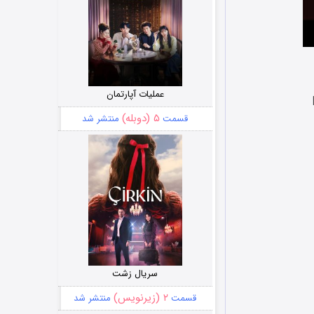
عملیات آپارتمان
۵ (دوبله)
قسمت
منتشر شد
سریال زشت
۲ (زیرنویس)
قسمت
منتشر شد