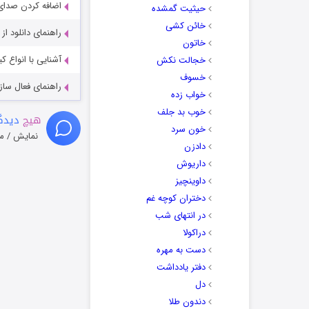
اضافه کردن صدای 
حیثیت گمشده
خائن کشی
راهنمای دانلود ا
خاتون
آشنایی با انواع ک
خجالت نکش
خسوف
راهنمای فعال سازی کیفیت R
خواب زده
خوب بد جلف
هیچ
دیدگا
خون سرد
نمایش / م
دادزن
داریوش
داوینچیز
دختران کوچه غم
در انتهای شب
دراکولا
دست به مهره
دفتر یادداشت
دل
دندون طلا