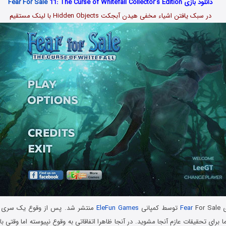
دانلود بازی
11: The Curse of Whitefall Collector’s Edition
Fear For Sale
در سبک یافتن اشیاء مخفی هیدن آبجکت Hidden Objects با لینک مستقیم
ی
For Sale توسط کمپانی
Fear
EleFun Games
منتشر شد. پس از وقوع یک سری اتف
ا برای تحقیقات عازم آنجا مشوید. در آنجا ظاهرا اتفاقاتی به وقوع نپیوسته اما وقتی با