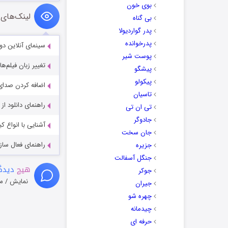
بوی خون
لینک‌های 
بی گناه
پدر گواردیولا
پدرخوانده
سینمای آنلاین دو
پوست شیر
تغییر زبان فیلم‌ها
پیشگو
پیکولو
اضافه کردن صدای 
تاسیان
راهنمای دانلود ا
تی ان تی
جادوگر
آشنایی با انواع ک
جان سخت
راهنمای فعال سازی کیفیت R
جزیره
جنگل آسفالت
هیچ
دیدگا
جوکر
نمایش / م
جیران
چهره شو
چیدمانه
حرفه ای