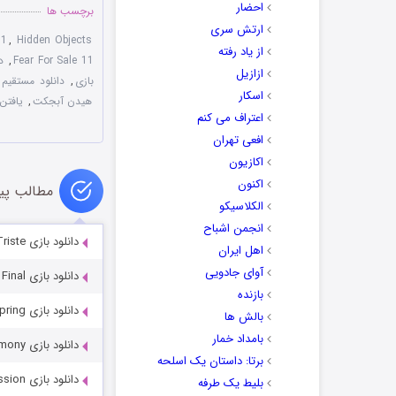
احضار
برچسب ها
ارتش سری
11
,
Hidden Objects
از یاد رفته
Fear For Sale 11
,
دانل
ازازیل
بازی
,
دانلود مستقیم بازی he Curse of Whitefall
اسکار
هیدن آبجکت
,
یافتن
اعتراف می کنم
افعی تهران
اکازیون
اکنون
مطالب پی
الکلاسیکو
انجمن اشباح
دانلود بازی The Torment Of Mont Triste
اهل ایران
آوای جادویی
دانلود بازی Storykeepers: Hidden Mystery Final
بازنده
دانلود بازی Myths of the World 2: Stolen Spring
بالش ها
بامداد خمار
دانلود بازی Redemption Cemetery 3: Grave Testimony
برتا: داستان یک اسلحه
دانلود بازی Grim Facade 2: Sinister Obsession
بلیط یک‌‌ طرفه