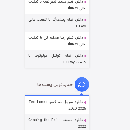
دانلود فیلم سینما شهر قصه با کیفیت
عالی BluRay
دانلود فیلم پیشمرگ با کیفیت عالی
BluRay
دانلود فیلم زیبا صدایم کن با کیفیت
جادوگری در مغولستان
عالی BluRay
۱۴ (زیرنویس)
قسمت
منتشر شد
دانلود فیلم کوکتل مولوتوف با
کیفیت BluRay
جدیدترین پست‌ها
دانلود سریال تد لاسو Ted Lasso
2020-2026
باب اسفنجی فصل ۱۷
دانلود مستند Chasing the Rains
۶ (زیرنویس)
قسمت
منتشر شد
2022