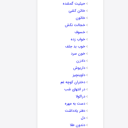
حیثیت گمشده
خائن کشی
خاتون
خجالت نکش
خسوف
خواب زده
خوب بد جلف
خون سرد
دادزن
داریوش
داوینچیز
دختران کوچه غم
در انتهای شب
دراکولا
دست به مهره
دفتر یادداشت
دل
دندون طلا