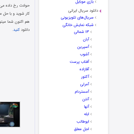
بازی موبایل
حوادث رخ داده می 
دانلود سریال ایرانی
کار شوید و با حل 
سریال‌های تلویزیونی
هم اکنون شما میتو
شبکه نمایش خانگی
دانلود
کنید
.
۱۳ شمالی
آبان
آسپرین
آشوب
آفتاب پرست
آقازاده
آکتور
آمرلی
آمستردام
آنتن
آنها
ابله
ابوطالب
اجل معلق