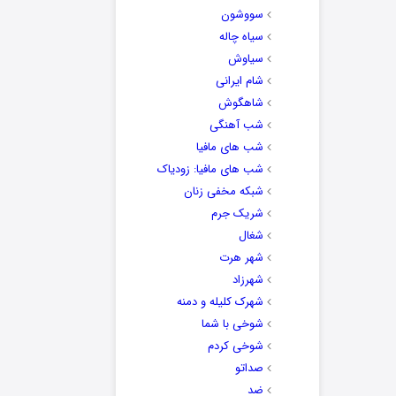
سووشون
سیاه چاله
سیاوش
شام ایرانی
شاهگوش
شب آهنگی
شب های مافیا
شب های مافیا: زودیاک
شبکه مخفی زنان
شریک جرم
شغال
شهر هرت
شهرزاد
شهرک کلیله و دمنه
شوخی با شما
شوخی کردم
صداتو
ضد