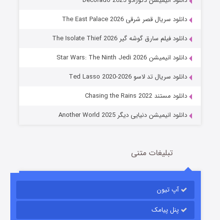
دانلود انیمیشن دکورادو Decorado 2025
دانلود سریال قصر شرقی The East Palace 2026
دانلود فیلم سارق گوشه گیر The Isolate Thief 2026
دانلود انیمیشن Star Wars: The Ninth Jedi 2026
جادوگری در مغولستان
دانلود سریال تد لاسو Ted Lasso 2020-2026
14 (زیرنویس)
قسمت
منتشر شد
دانلود مستند Chasing the Rains 2022
دانلود انیمیشن دنیایی دیگر Another World 2025
تبلیغات متنی
آپ تیون
باب اسفنجی فصل ۱۷
6 (زیرنویس)
قسمت
منتشر شد
پنل پیامک