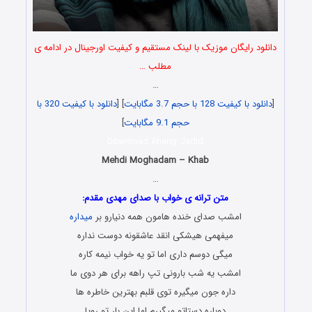
دانلود رایگان موزیک با لینک مستقیم و کیفیت اورجینال در ادامه ی
مطلب …
…
[
دانلود با کیفیت 128 با حجم 3.7 مگابایت
] [
دانلود با کیفیت 320 با
حجم 9.1 مگابایت
]
Download Ahang Jadid
Mehdi Moghadam – Khab
…
متن ترانه ی خواب با صدای مهدی مقدم:
امشب صدای خنده هامون همه دنیارو بر
میداره
میفهمی هیشکی انقد عاشقونه دوست نداره
میگی دوسم داری اما تو یه خواب نیمه کاره
امشب یه شب بارونی تپ راهه برای هر دوی ما
داره جون میگیره توی قلبم بهترین خاطره ها
دوباره دستاتو میگیرم اما این بار تو رویا