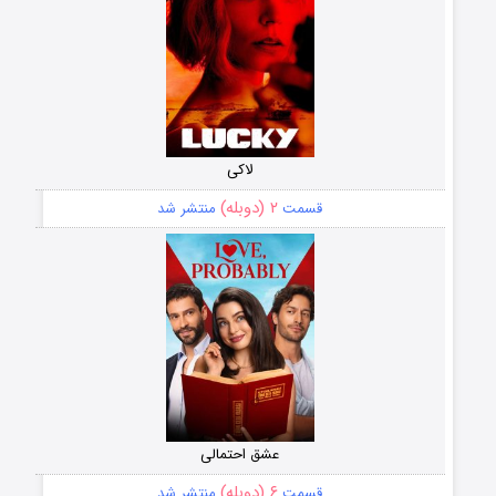
لاکی
۲ (دوبله)
قسمت
منتشر شد
عشق احتمالی
۶ (دوبله)
قسمت
منتشر شد