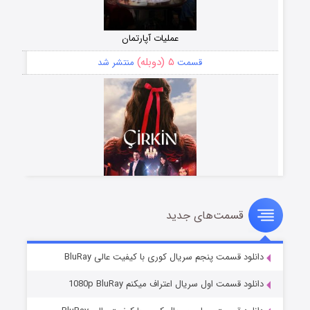
عملیات آپارتمان
۵ (دوبله)
قسمت
منتشر شد
قسمت‌های جدید
سریال زشت
۲ (زیرنویس)
قسمت
منتشر شد
دانلود قسمت پنجم سریال کوری با کیفیت عالی BluRay
دانلود قسمت اول سریال اعتراف میکنم 1080p BluRay