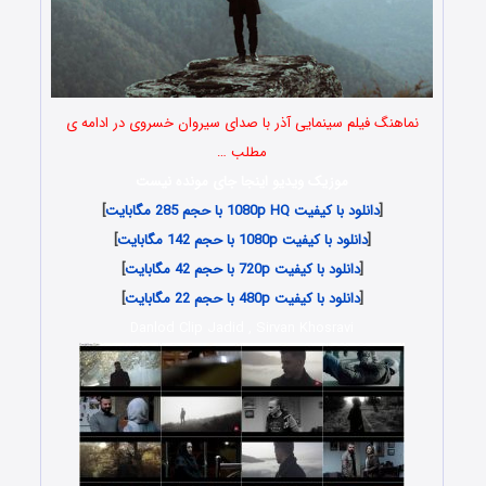
نماهنگ فیلم سینمایی آذر با صدای سیروان خسروی در ادامه ی
مطلب …
موزیک ویدیو اینجا جای مونده نیست
[
دانلود با کیفیت 1080p HQ با حجم 285 مگابایت
]
[
دانلود با کیفیت 1080p با حجم 142 مگابایت
]
[
دانلود با کیفیت 720p با حجم 42 مگابایت
]
[
دانلود با کیفیت 480p با حجم 22 مگابایت
]
Danlod Clip Jadid , Sirvan Khosravi