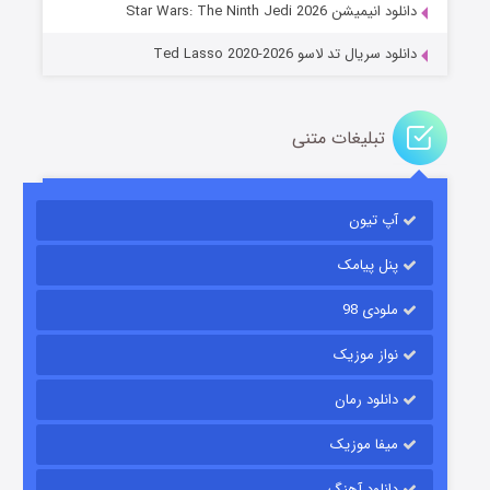
دانلود انیمیشن Star Wars: The Ninth Jedi 2026
دانلود سریال تد لاسو Ted Lasso 2020-2026
تبلیغات متنی
آپ تیون
باب اسفنجی فصل ۱۷
۶ (زیرنویس)
قسمت
منتشر شد
پنل پیامک
ملودی 98
نواز موزیک
دانلود رمان
میفا موزیک
دانلود آهنگ