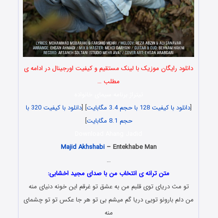
دانلود رایگان موزیک با لینک مستقیم و کیفیت اورجینال در ادامه ی
مطلب …
تیتراژ برنامه سیمای خانواده
[
دانلود با کیفیت 128 با حجم 3.4 مگابایت
] [
دانلود با کیفیت 320 با
حجم 8.1 مگابایت
]
Download Ahang Jadid
Majid Akhshabi
– Entekhabe Man
…
متن ترانه ی انتخاب من با صدای مجید اخشابی:
تو مث دریای توی قلبم من به عشق تو غرقم این خونه دنیای منه
من دلم بارونو تویی دریا گم میشم بی تو هر جا عکس تو تو چشمای
منه