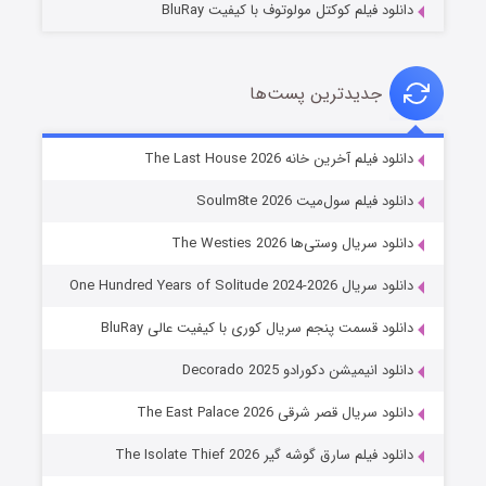
دانلود فیلم کوکتل مولوتوف با کیفیت BluRay
جدیدترین پست‌ها
خاندان اژدها فصل ۳
دانلود فیلم آخرین خانه The Last House 2026
۶ (زیرنویس)
قسمت
منتشر شد
دانلود فیلم سول‌میت Soulm8te 2026
دانلود سریال وستی‌ها The Westies 2026
دانلود سریال One Hundred Years of Solitude 2024-2026
دانلود قسمت پنجم سریال کوری با کیفیت عالی BluRay
دانلود انیمیشن دکورادو Decorado 2025
دانلود سریال قصر شرقی The East Palace 2026
جادوگری در مغولستان
دانلود فیلم سارق گوشه گیر The Isolate Thief 2026
۱۴ (زیرنویس)
قسمت
منتشر شد