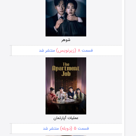
شوهر
۸ (زیرنویس)
قسمت
منتشر شد
عملیات آپارتمان
۵ (دوبله)
قسمت
منتشر شد