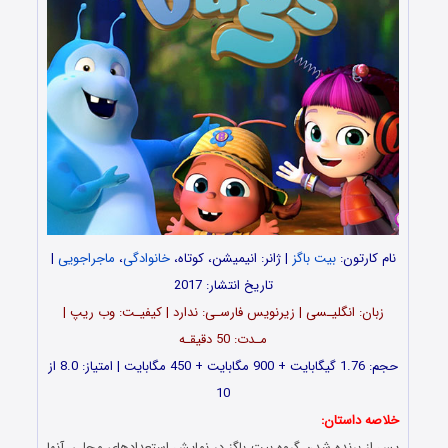
نام کارتون:
بیت باگز
| ژانر: انیمیشن، کوتاه،
خانوادگی
،
ماجراجویی
|
تاریخ انتشار: 2017
زبان: انگلیـسی | زیرنویس فارسـی: ندارد | کیفیـت: وب ریپ |
مـدت: 50 دقیقـه
حجم: 1.76 گیگابایت + 900 مگابایت + 450 مگابایت | امتیاز: 8.0 از
10
خلاصه داستان:
پس از برنده شدن گروه بیت باگز در نمایش استعدادهای محلی، آنها