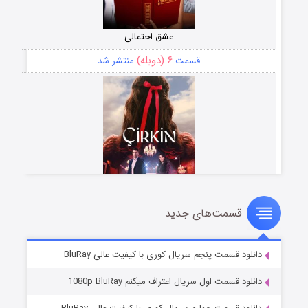
عشق احتمالی
۶ (دوبله)
قسمت
منتشر شد
قسمت‌های جدید
سریال زشت
۵ (زیرنویس)
قسمت
منتشر شد
دانلود قسمت پنجم سریال کوری با کیفیت عالی BluRay
دانلود قسمت اول سریال اعتراف میکنم 1080p BluRay