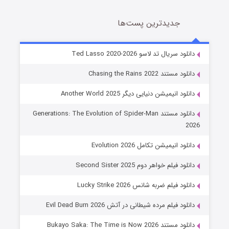
جدیدترین پست‌ها
خاندان اژدها فصل ۳
نلود سریال تد لاسو Ted Lasso 2020-2026
6 (زیرنویس)
قسمت
منتشر شد
نلود مستند Chasing the Rains 2022
نلود انیمیشن دنیایی دیگر Another World 2025
دانلود مستند Generations: The Evolution of Spider-Man
20
نلود انیمیشن تکامل Evolution 2026
نلود فیلم خواهر دوم Second Sister 2025
جادوگری در مغولستان
نلود فیلم ضربه شانس Lucky Strike 2026
14 (زیرنویس)
قسمت
منتشر شد
انلود فیلم مرده شیطانی در آتش Evil Dead Burn 2026
لود مستند Bukayo Saka: The Time is Now 2026