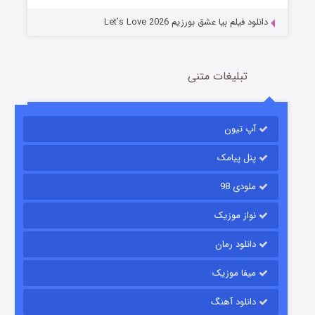
نلود فیلم بیا عشق بورزیم Let’s Love 2026
تبلیغات متنی
باب اسفنجی فصل ۱۷
آپ تیون
6 (زیرنویس)
قسمت
منتشر شد
پنل پیامک
ملودی 98
نواز موزیک
دانلود رمان
میفا موزیک
رویایی برای تو
دانلود آهنگ