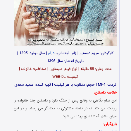
رگردان: مریم دوستی | ژانر: اجتماعی،
درام
| سال تولید: 1395 |
تاریخ انتشار: سال 1396
مدت زمان: 88 دقیقه | نوع فیلم: سینمایی | مخاطب: خانواده |
کیفیت: WEB-DL
فیت | تهیه کننده: سعید سعدی
ه داستان:
فیلم نگاهی به وقایع پس از جنگ دارد و داستان چند خانواده را
ت می کند که در نقطه مشترکی به یکدیگر می رسند و در این
 عشق گمشده ای پیدا می شود.
ران: