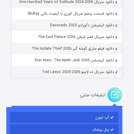
دانلود سریال One Hundred Years of Solitude 2024-2026
دانلود قسمت پنجم سریال کوری با کیفیت عالی BluRay
دانلود انیمیشن دکورادو Decorado 2025
دانلود سریال قصر شرقی The East Palace 2026
خاندان اژدها فصل ۳
دانلود فیلم سارق گوشه گیر The Isolate Thief 2026
۶ (زیرنویس)
قسمت
منتشر شد
دانلود انیمیشن Star Wars: The Ninth Jedi 2026
دانلود سریال تد لاسو Ted Lasso 2020-2026
تبلیغات متنی
آپ تیون
جادوگری در مغولستان
۱۴ (زیرنویس)
قسمت
منتشر شد
پنل پیامک