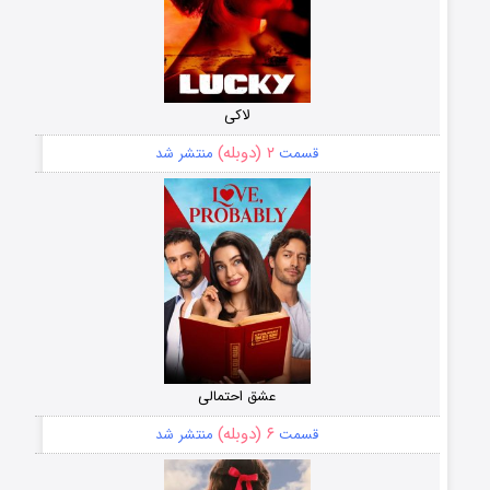
لاکی
۲ (دوبله)
قسمت
منتشر شد
عشق احتمالی
۶ (دوبله)
قسمت
منتشر شد