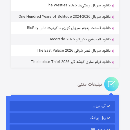
دانلود سریال وستی‌ها The Westies 2026
دانلود سریال One Hundred Years of Solitude 2024-2026
دانلود قسمت پنجم سریال کوری با کیفیت عالی BluRay
عملیات آپارتمان
دانلود انیمیشن دکورادو Decorado 2025
۲ (زیرنویس)
قسمت
منتشر شد
دانلود سریال قصر شرقی The East Palace 2026
دانلود فیلم سارق گوشه گیر The Isolate Thief 2026
تبلیغات متنی
آپ تیون
مردگان متحرک: شهر مرده ۳
۲ (زیرنویس)
قسمت
منتشر شد
پنل پیامک
ملودی 98