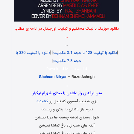
دانلود موزیک با لینک مستقیم و کیفیت اورجینال در ادامه ی مطلب
…
…
[
دانلود با کیفیت 128 با حجم 3.1 مگابایت
] [
دانلود با کیفیت 320 با
حجم 7.8 مگابایت
]
Download Music Jadid
Shahram Nikyar
– Raze Ashegh
…
متن ترانه ی راز عاشقی با صدای شهرام نیکیار:
بزن به قلب آسمون که فصل پر
کشیدنه
تموم راز عاشقی به رفتن و رسیدنه
شوق رسیدن نباشه چشمه ها دریا نمیشن
آینه های شب زده باغ تماشا نمیشن
آینه های شب زده باغ تماشا نمیشن