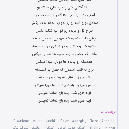
بیا تا آفتابی کنی پنجره های بسته رو
آشتی بدی با غنچه ها گلدونای شکسته رو
مخمل نورو آینه رو رو خواب لحظه هات بکش
طرح گل و پرنده رو تو آبیه نگات بکش
وقتی دلت پنجره شد مهمون آسمون میشه
ستاره ها تو چشم تو دونه های بارون میشه
وقتی که جشن بارونه غنچه ها لب وا میکنن
همدیگه رو پرنده ها دوباره پیدا میکنن
بزن به قلب آسمون که فصل پر کشیدنه
تموم راز عاشقی به رفتن و رسیدنه
شوق رسیدن نباشه چشمه ها دریا نمیشن
آینه های شب زده باغ تماشا نمیشن
آینه های شب زده باغ تماشا نمیشن
برچسب ها
Download Music Jadid
,
Raze Ashegh
,
Raze Asheghi
,
Shahram Nikyar
,
آهنگ جدید ایرانی
,
آهنگ راز عاشقی شهرام نیک