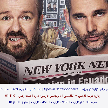
فیلم: گزارشگر ویژه – Special Correspondents | ژانر:
کمدی
| تاریخ انتشار: سال 2016
زبان: دوبله فارسی + انگلیسی | زیرنویس فارسی: دارد | مدت زمان: 01:41:01
حجم: 1.88 گیگابایت + 939 مگابایت + 463 مگابایت | امتیاز: 5.8 از 10