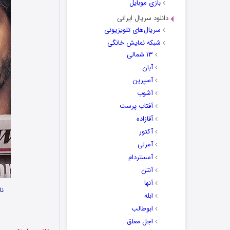
بازی موبایل
دانلود سریال ایرانی
سریال‌های تلویزیونی
شبکه نمایش خانگی
۱۳ شمالی
آبان
آسپرین
آشوب
آفتاب پرست
آقازاده
آکتور
آمرلی
آمستردام
آنتن
آنها
نام 
ابله
ابوطالب
اجل معلق