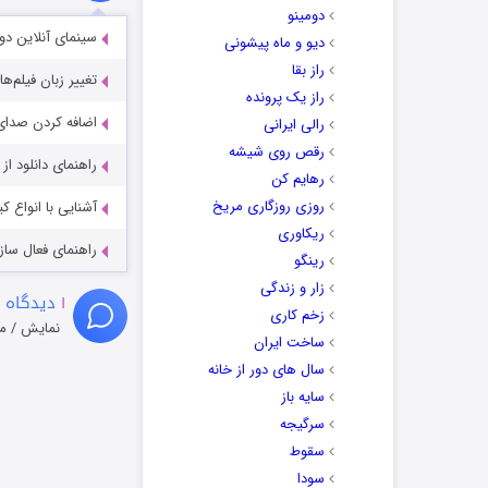
دومینو
سینمای آنلاین دو
دیو و ماه پیشونی
راز بقا
تغییر زبان فیلم‌ها
راز یک پرونده
اضافه کردن صدای 
رالی ایرانی
رقص روی شیشه
راهنمای دانلود ا
رهایم کن
روزی روزگاری مریخ
آشنایی با انواع ک
ریکاوری
راهنمای فعال سازی کیفیت R
رینگو
زار و زندگی
۱
دیدگاه 
زخم کاری
نمایش / م
ساخت ایران
سال های دور از خانه
سایه باز
سرگیجه
سقوط
سودا