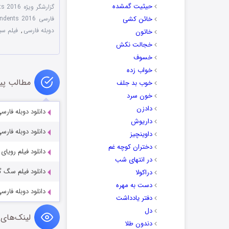
حیثیت گمشده
گزارشگر ویژه Special Correspondents 2016
خائن کشی
فارسی Special Correspondents 2016
دوبله فارسی
,
فیلم سینمایی گزارش
خاتون
خجالت نکش
خسوف
خواب زده
مطالب پی
خوب بد جلف
خون سرد
دادزن
دانلود دوبله فارسی فیلم verything 2014
داریوش
دانلود دوبله فارسی فیلم nder Emporium 2007
داوینچیز
دختران کوچه غم
دانلود فیلم رویای طلا 
در انتهای شب
دانلود فیلم سگ گله dog 2025
دراکولا
دست به مهره
دانلود دوبله فارسی فیلم 
دفتر یادداشت
دل
لینک‌های 
دندون طلا