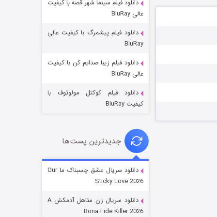
دانلود فیلم سینما شهر قصه با کیفیت
عالی BluRay
دانلود فیلم پیشمرگ با کیفیت عالی
BluRay
دانلود فیلم زیبا صدایم کن با کیفیت
عملیات آپارتمان
عالی BluRay
۲ (زیرنویس)
قسمت
منتشر شد
دانلود فیلم کوکتل مولوتوف با
کیفیت BluRay
جدیدترین پست‌ها
دانلود سریال عشق چسبناک ما Our
Sticky Love 2026
مردگان متحرک: شهر مرده ۳
دانلود سریال زن متاهل آدمکش A
۲ (زیرنویس)
قسمت
منتشر شد
Bona Fide Killer 2026