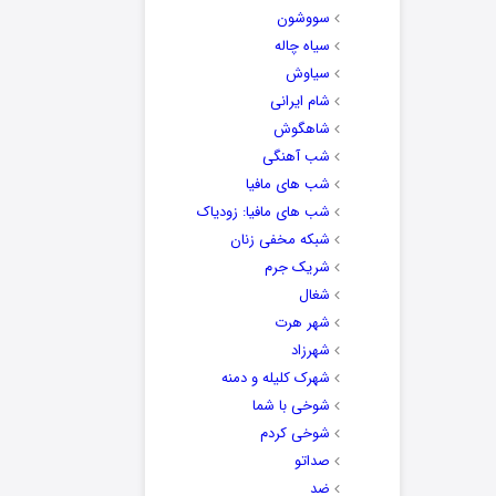
سووشون
سیاه چاله
سیاوش
شام ایرانی
شاهگوش
شب آهنگی
شب های مافیا
شب های مافیا: زودیاک
شبکه مخفی زنان
شریک جرم
شغال
شهر هرت
شهرزاد
شهرک کلیله و دمنه
شوخی با شما
شوخی کردم
صداتو
ضد