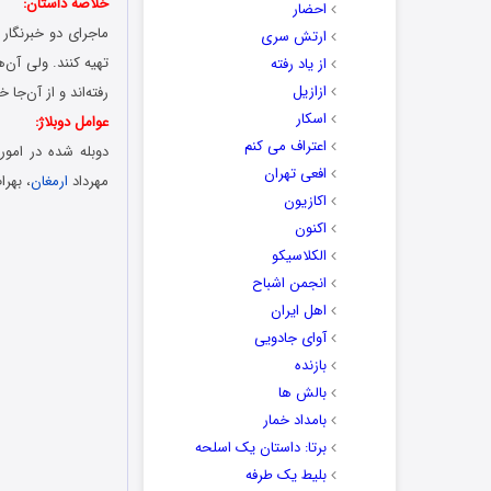
خلاصه داستان:
احضار
ماجرای دو خبرنگار 
ارتش سری
تهیه کنند. ولی آن‌
از یاد رفته
ازازیل
رفته‌اند و از آن‌جا
اسکار
عوامل دوبلاژ:
اعتراف می کنم
دوبله شده در امور
افعی تهران
مهرداد
ارمغان
، بهر
اکازیون
اکنون
الکلاسیکو
انجمن اشباح
اهل ایران
آوای جادویی
بازنده
بالش ها
بامداد خمار
برتا: داستان یک اسلحه
بلیط یک‌‌ طرفه