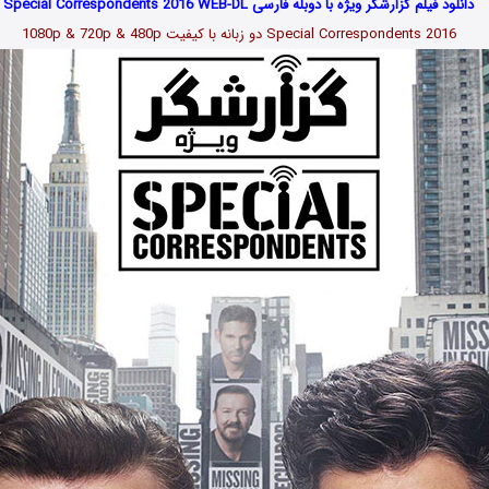
دانلود فیلم گزارشگر ویژه با دوبله فارسی Special Correspondents 2016 WEB-DL
Special Correspondents 2016 دو زبانه با کیفیت 1080p & 720p & 480p