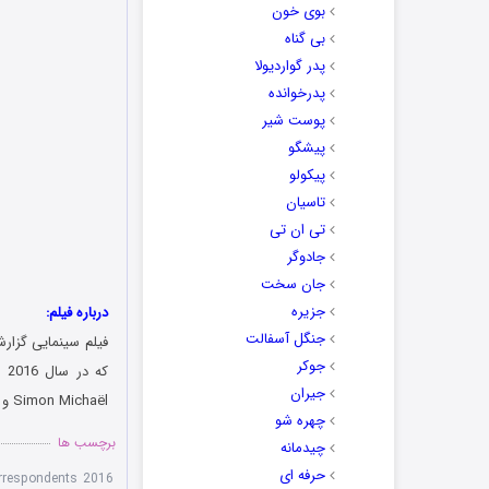
بوی خون
بی گناه
پدر گواردیولا
پدرخوانده
پوست شیر
پیشگو
پیکولو
تاسیان
تی ان تی
جادوگر
جان سخت
جزیره
درباره فیلم:
جنگل آسفالت
جوکر
جیران
Simon Michaël و Jacques Labib می باشد. این فیلم را کمپانی نتفلیکس Netflix منتشر کرده است.
چهره شو
برچسب ها
چیدمانه
حرفه ای
rrespondents 2016