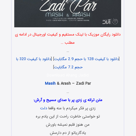
دانلود رایگان موزیک با لینک مستقیم و کیفیت اورجینال در ادامه ی
مطلب …
…
[
دانلود با کیفیت 128 با حجم 2.9 مگابایت
] [
دانلود با کیفیت 320 با
حجم 7.2 مگابایت
]
Download Ahang Jadid
Masih
& Arash – Zadi Par
…
متن ترانه ی زدی پر با صدای مسیح و آرش:
زدی پر فکر میکردم با منه واقعا
دلت
تو خواستی خاطرت راحت از این یادم بره
من هنوز قلبم نمیشه باورش
یادگاریاتو از دم دارمش