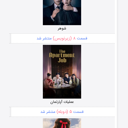
شوهر
۸ (زیرنویس)
قسمت
منتشر شد
عملیات آپارتمان
۵ (دوبله)
قسمت
منتشر شد