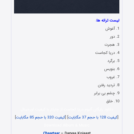
لیست ترانه ها:
1. آغوش
2. دور
3. هجرت
4. دریا کجاست
5. برگرد
6. بنویس
7. غروب
8. تردید رفتن
9. چشم بی برابر
10. خلق
دانلود رایگان آلبوم دریا کجاست از چارتار با کیفیت اورجینال
[
کیفیت 128 با حجم 37 مگابایت
] [
کیفیت 320 با حجم 85 مگابایت
]
Download Album & Music
Chaartaar
– Daryaa Kojaast