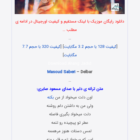
دانلود رایگان موزیک با لینک مستقیم و کیفیت اورجینال در ادامه ی
مطلب …
…
[
کیفیت 128 با حجم 3.2 مگابایت
] [
کیفیت 320 با حجم 7.7
مگابایت
]
Download Ahang Jadid
Masoud Saberi
– Delbar
…
متن ترانه ی دلبر با صدای مسعود صابری:
اون دلت میخواد از من
بکنه
ولی من به داشتن دلم روشنه
دلت میخواد بگیری فاصله
عطر تو پیچیده رو تنمه
لمس دستات هنوز مرهممه
اون که میخواد تورو قلب منه