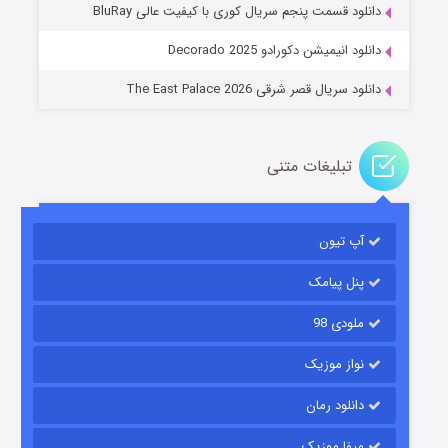
دانلود قسمت پنجم سریال کوری با کیفیت عالی BluRay
۲ (زیرنویس)
قسمت
منتشر شد
دانلود انیمیشن دکورادو Decorado 2025
دانلود سریال قصر شرقی The East Palace 2026
تبلیغات متنی
آپ تیون
مردگان متحرک: شهر مرده ۳
۲ (زیرنویس)
قسمت
منتشر شد
پنل پیامک
ملودی 98
نواز موزیک
دانلود رمان
میفا موزیک