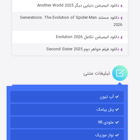
دانلود انیمیشن دنیایی دیگر Another World 2025
جادوگری در مغولستان
دانلود مستند Generations: The Evolution of Spider-Man
۱۴ (زیرنویس)
قسمت
منتشر شد
2026
دانلود انیمیشن تکامل Evolution 2026
دانلود فیلم خواهر دوم Second Sister 2025
تبلیغات متنی
باب اسفنجی فصل ۱۷
آپ تیون
۶ (زیرنویس)
قسمت
منتشر شد
پنل پیامک
ملودی 98
نواز موزیک