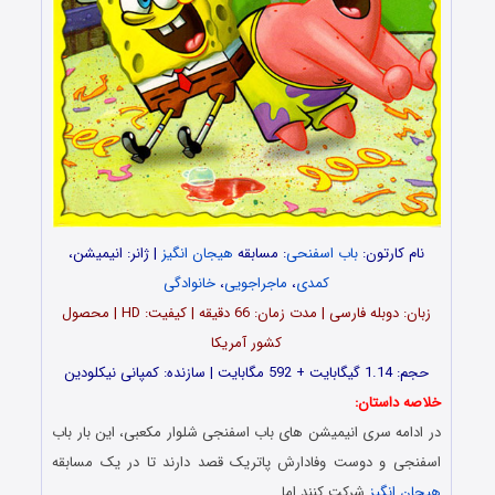
نام کارتون:
باب اسفنحی
: مسابقه
هیجان انگیز
| ژانر: انیمیشن،
کمدی
،
ماجراجویی
،
خانوادگی
زبان: دوبله فارسی | مدت زمان: 66 دقیقه | کیفیت: HD | محصول
کشور آمریکا
حجم: 1.14 گیگابایت + 592 مگابایت | سازنده: کمپانی نیکلودین
خلاصه داستان:
در ادامه سری انیمیشن های باب اسفنجی شلوار مکعبی، این بار باب
اسفنجی و دوست وفادارش پاتریک قصد دارند تا در یک مسابقه
هیجان انگیز
شرکت کنند اما …