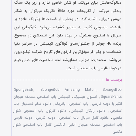
دیالوگ‌هایش بیان می‌کند. او شغل خاصی ندارد و زیر یک سنگ
زندگی می‌کند. از تفریحات مورد علاقهٔ پاتریک می‌توان به شکار
عروس دریایی اشاره کرد. در بخشی از قسمت‌ها پاتریک علاوه بر
بلاهت، موجودی کثیف به تصویر کشیده می‌شود. کارگردانی این
سریال را استیون هیلنبرگ بر عهده دارد. این انیمیشن در مجموع
برنده 46 جوایز از جشنواره‌های گوناگون انیمیشن در سراسر دنیا
شده‌است و یکی از موفق‌ترین کارتون‌های تاریخ شرکت نیکلودیون
می‌باشد. محمدرضا صولتی صداپیشه تمام شخصیت‌های اصلی فیلم
در دوبله فارسی باب اسفنجی است.
برچسب ها
SpongeBob
,
SpongeBob Amazing Match
,
SpongeBob
SquarePants
,
استیون هیلنبرگ
,
انیمیشن باب اسفنجی مسابقه هیجان
انگیز با دوبله فارسی
,
باب اسفنجی
,
پاتریک
,
دانلود تمام قسمتهای باب
اسفنجی
,
دانلود رایگان انیمیشن
,
دانلود کارتون باب اسفنجی شلوار
مکعبی
,
دانلود کامل سریال باب اسفنجی
,
دوبله فارسی
,
دوبله فارسی
باب اسفنجی مسابقه هیجان انگیز
,
کالکشن کامل باب اسفنجی شلوار
مکعبی