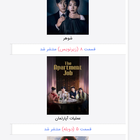
شوهر
۸ (زیرنویس)
قسمت
منتشر شد
عملیات آپارتمان
۵ (دوبله)
قسمت
منتشر شد