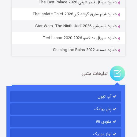
دانلود سریال قصر شرقی The East Palace 2026
دانلود فیلم سارق گوشه گیر The Isolate Thief 2026
جادوگری در مغولستان
دانلود انیمیشن Star Wars: The Ninth Jedi 2026
۱۴ (زیرنویس)
قسمت
منتشر شد
دانلود سریال تد لاسو Ted Lasso 2020-2026
دانلود مستند Chasing the Rains 2022
تبلیغات متنی
آپ تیون
باب اسفنجی فصل ۱۷
۶ (زیرنویس)
قسمت
منتشر شد
پنل پیامک
ملودی 98
نواز موزیک