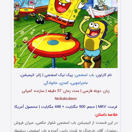
نام کارتون:
باب اسفنجی
: پیک نیک اسفنجی | ژانر: انیمیشن،
ماجراجویی
،
کمدی
،
خانوادگی
زبان: دوبله فارسی | مدت زمان: 57 دقیقه | سازنده: کمپانی
Nickelodeon
فرمت: MKV | حجم: 900 مگابایت + 448 مگابایت | محصول آمریکا
خلاصه داستان:
در این قسمت از انیمیشن باب اسفنجی شلوار مکعبی، میزان فروش
رستوران آقای خرچنگ به شدت پایین آمده و باب اسفنجی پیشنهاد