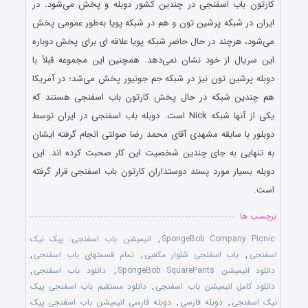
کارتون باب اسفنجی در چندین کشور دوبله و پخش می‌شود. در
ایران در شبکه پرشین تون و هم در شبکه پویا به‌طور عمومی پخش
می‌شود، هرچند در حال حاضر شبکه پویا علاقه ای برای پخش دوباره
این سریال از خود نشان نمی‌دهد. همچنین این مجموعه قبلاً با
دوبله پرشین تون نیز در شبکه جم جونیور پخش می‌شد؛ در آمریکا
هم چندین شبکه در حال پخش کارتون باب اسفنجی هستند که
یکی از آنها شبکه Nick است. دوبله باب اسفنجی در ایران توسط
دوبلور با سابقه مشهدی آقای محمد رضا صولتی انجام گرفته ایشان
به تنهایی به جای چندین شخصیت این کار صحبت کرده اند. این
دوبله بسیار مورد پسند دوستداران کارتون باب اسفنجی قرار گرفته
است.
برچسب ها
SpongeBob Company Picnic
,
انیمیشن باب اسفنجی: پیک نیک
اسفنجی
,
باب اسفنجی شلوار مکعبی
,
تمام قسمتهای باب اسفنجی
,
دانلود انیمیشن SpongeBob SquarePants
,
دانلود باب اسفنجی
,
دانلود کامل انیمیشن باب اسفنجی
,
دانلود مستقیم باب اسفنجی پیک
نیک اسفنجی
,
دوبله فارسی
,
دوبله فارسی انیمیشن باب اسفنجی پیک