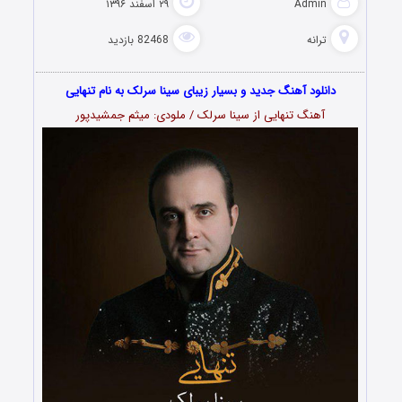
Admin
۲۹ اسفند ۱۳۹۶
ترانه
82468 بازدید
دانلود آهنگ جدید و بسیار زیبای سینا سرلک به نام تنهایی
آهنگ تنهایی از سینا سرلک / ملودی: میثم جمشیدپور