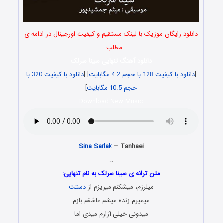
دانلود رایگان موزیک با لینک مستقیم و کیفیت اورجینال در ادامه ی
مطلب …
دانلود آهنگ تنهایی سینا سرلک
[
دانلود با کیفیت 128 با حجم 4.2 مگابایت
] [
دانلود با کیفیت 320 با
حجم 10.5 مگابایت
]
Download New Music
Sina Sarlak
– Tanhaei
…
متن ترانه ی سینا سرلک به نام تنهایی:
میلرزم، میشکنم میریزم از
دستت
میمیرم زنده میشم عاشقم بازم
میدونی خیلی آزارم میدی اما