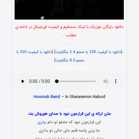
دانلود رایگان موزیک با لینک مستقیم و کیفیت اورجینال در ادامه ی
مطلب …
…
[
دانلود با کیفیت 128 با حجم 3.4 مگابایت
] [
دانلود با کیفیت 320 با
حجم 8.5 مگابایت
]
Download New Song
Hoorosh Band
– In Ghararemon Nabod
…
متن ترانه ی این قرارمون نبود با صدای هوروش بند:
این قرارمون نبود که عشقو تو دلم
بیاری
جا بزنی واسه قلبم جای خالی تو بذاری
عشق تو یه ماه زیباست عشق تو عزیز جونه