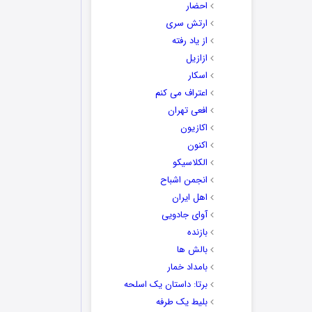
احضار
ارتش سری
از یاد رفته
ازازیل
اسکار
اعتراف می کنم
افعی تهران
اکازیون
اکنون
الکلاسیکو
انجمن اشباح
اهل ایران
آوای جادویی
بازنده
بالش ها
بامداد خمار
برتا: داستان یک اسلحه
بلیط یک‌‌ طرفه