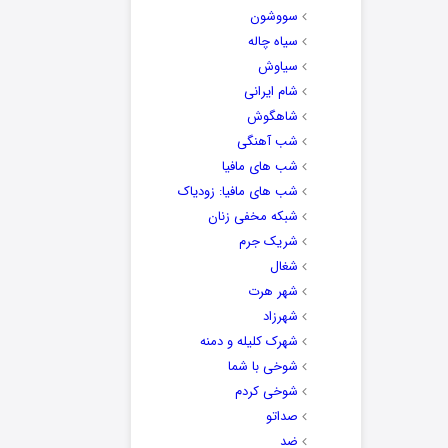
سووشون
سیاه چاله
سیاوش
شام ایرانی
شاهگوش
شب آهنگی
شب های مافیا
شب های مافیا: زودیاک
شبکه مخفی زنان
شریک جرم
شغال
شهر هرت
شهرزاد
شهرک کلیله و دمنه
شوخی با شما
شوخی کردم
صداتو
ضد