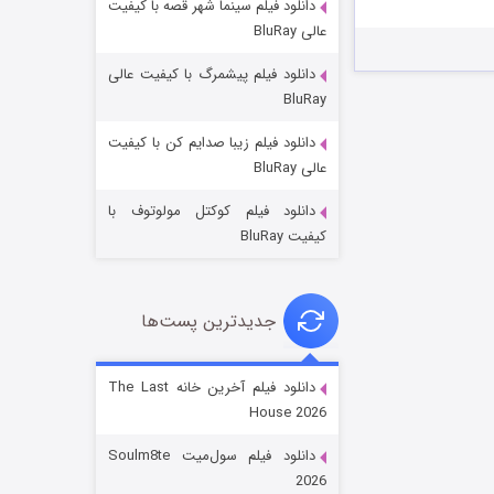
دانلود فیلم سینما شهر قصه با کیفیت
عالی BluRay
دانلود فیلم پیشمرگ با کیفیت عالی
BluRay
دانلود فیلم زیبا صدایم کن با کیفیت
خاندان اژدها فصل ۳
عالی BluRay
۶ (زیرنویس)
قسمت
منتشر شد
دانلود فیلم کوکتل مولوتوف با
کیفیت BluRay
جدیدترین پست‌ها
دانلود فیلم آخرین خانه The Last
House 2026
جادوگری در مغولستان
دانلود فیلم سول‌میت Soulm8te
۱۴ (زیرنویس)
قسمت
منتشر شد
2026