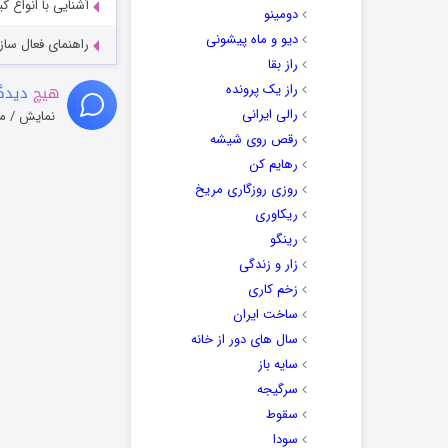
آشنایی با انواع ک
دومینو
دیو و ماه پیشونی
راهنمای فعال سازی کیفیت R
راز بقا
راز یک پرونده
هیچ
دیدگا
رالی ایرانی
نمایش / م
رقص روی شیشه
رهایم کن
روزی روزگاری مریخ
ریکاوری
رینگو
زار و زندگی
زخم کاری
ساخت ایران
سال های دور از خانه
سایه باز
سرگیجه
سقوط
سودا