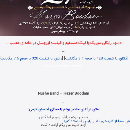
دانلود رایگان موزیک با لینک مستقیم و کیفیت اورجینال در ادامه ی مطلب …
…
[
دانلود با کیفیت 128 با حجم 3.1 مگابایت
] [
دانلود با کیفیت 320 با حجم 7.6 مگابایت
]
Download New Music
Nushe Band – Hazer Boodam
…
متن ترانه ی حاضر بودم با صدای
احسان کرمی
:
حاضـر بودم براش بمیرم اما
کاش
 صدا از کلیدهای بالا و پایین استفاده کنید.
اونم شبیه من یکم اراده داشت