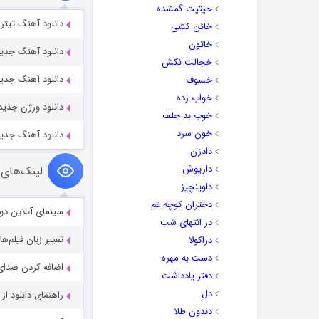
حیثیت گمشده
دانلود آهنگ تیت
خائن کشی
خاتون
دانلود آهنگ جدید
خجالت نکش
دانلود آهنگ جدی
خسوف
خواب زده
دانلود ورژن جدید
خوب بد جلف
خون سرد
دانلود آهنگ جدید
دادزن
داریوش
لینک‌های 
داوینچیز
دختران کوچه غم
سینمای آنلاین دو
در انتهای شب
تغییر زبان فیلم‌ها
دراکولا
دست به مهره
اضافه کردن صدای 
دفتر یادداشت
دل
راهنمای دانلود ا
دندون طلا