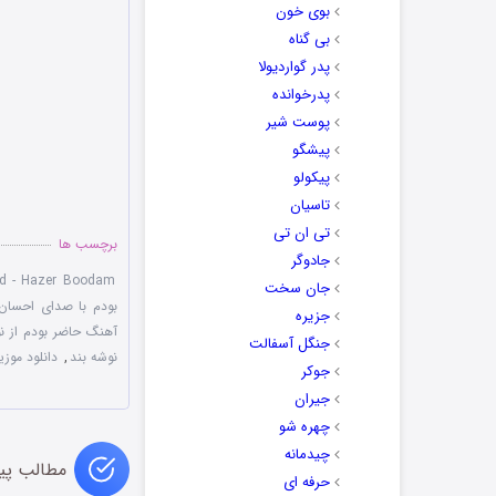
بوی خون
بی گناه
پدر گواردیولا
پدرخوانده
پوست شیر
پیشگو
پیکولو
تاسیان
تی ان تی
برچسب ها
جادوگر
d - Hazer Boodam
جان سخت
بودم با صدای احسان
جزیره
آهنگ حاضر بودم از ن
جنگل آسفالت
نوشه بند
,
دانلود موز
جوکر
جیران
چهره شو
چیدمانه
مطالب پی
حرفه ای