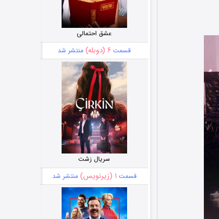
عشق احتمالی
۶ (دوبله)
قسمت
منتشر شد
سریال زشت
۱ (زیرنویس)
قسمت
منتشر شد