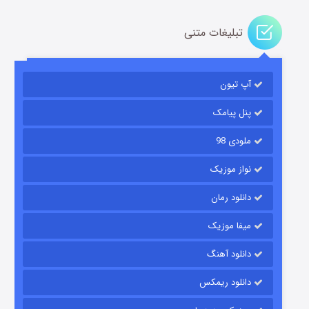
تبلیغات متنی
آپ تیون
جادوگری در مغولستان
۱۴ (زیرنویس)
قسمت
منتشر شد
پنل پیامک
ملودی 98
نواز موزیک
دانلود رمان
میفا موزیک
دانلود آهنگ
باب اسفنجی فصل ۱۷
دانلود ریمکس
۶ (زیرنویس)
قسمت
منتشر شد