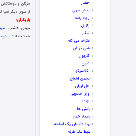
احضار
مژگان و دوستانش ب
ارتش سری
از سوی دیگر ضیا که
از یاد رفته
بازیگران:
ازازیل
مهدی هاشمی،
مهنا
اسکار
شیلا خداداد و
هومن
اعتراف می کنم
افعی تهران
اکازیون
اکنون
الکلاسیکو
انجمن اشباح
اهل ایران
آوای جادویی
بازنده
بالش ها
بامداد خمار
برتا: داستان یک اسلحه
بلیط یک‌‌ طرفه