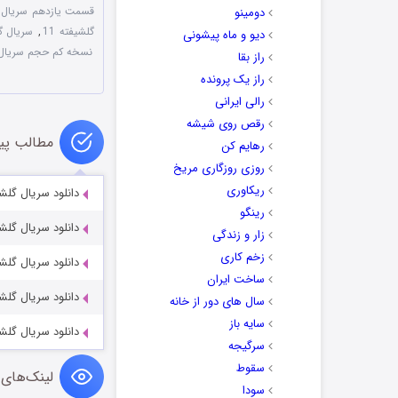
قسمت یازدهم سریال 
دومینو
گلشیفته 11
,
سریال گ
دیو و ماه پیشونی
00:00
نسخه کم حجم سریال 
راز بقا
راز یک پرونده
برای افزایش یا
رالی ایرانی
رقص روی شیشه
مطالب پی
رهایم کن
روزی روزگاری مریخ
ریکاوری
دانلود سریال گلشیف
رینگو
دانلود سریال گلشیف
زار و زندگی
زخم کاری
دانلود سریال گلشیف
ساخت ایران
دانلود سریال گلشیف
سال های دور از خانه
سایه باز
دانلود سریال گلشیف
سرگیجه
سقوط
لینک‌های 
سودا