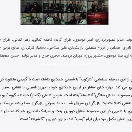
لوند، مدیر تصویربرداری: امیر موسوی، طراح گریم: فاطمه کمالی، زهرا کمالی، طراح
نادری، صدابردار: فرزام منطقی، بازیگردان: علی صلاحی، دستیار کارگردان: صالح غربی جو
ه ای: بیتا موسوی، مشاور پروژه: مهران برومند، مجری طرح و مدیر تولید: حسن مصط
قسمت یازدهم 11 سریال گلشیفته
 از این در فیلم سینمایی “دارکوب” با شعیبی همکاری داشته است با گریمی متفاوت در
ی می کند. بهاره کیان افشار در اولین همکاری خود با بهروز شعیبی با نقشی بسیار 
 مجموعه نمایش خانگی”گلشیفته”رفته است. هومن شاهی (گامنو) خواننده گروه “برو بک
 نقشی کاملا متفاوت بازیگر این سریال شد. محمد بحرانی بازیگر و صدا پیشه عروسک پر
ری با شعیبی در این مجموعه مقابل دوربین رفت و سیامک انصاری هم که امسال در 
ین نقش مکمل مرد برای فیلم “بمب” شد، جلوی دوربین “گلشیفته” است.