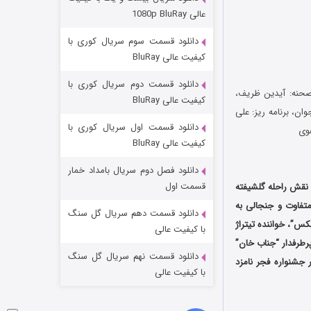
مردگان متحرک: شهر مرده ۳
عالی 1080p BluRay
۲ (زیرنویس)
قسمت
منتشر شد
دانلود قسمت سوم سریال کوری با
کیفیت عالی BluRay
دانلود قسمت دوم سریال کوری با
 صحنه: آیدین ظریف،
کیفیت عالی BluRay
ان، برنامه ریز: علی
دانلود قسمت اول سریال کوری با
فوی
کیفیت عالی BluRay
دانلود فصل دوم سریال بامداد خمار
شکست استوارت در نجات جهان
قسمت اول
 نقش راحله گلشیفته
متفاوت و جنجالی به
۷ (زیرنویس)
قسمت
منتشر شد
دانلود قسمت دهم سریال گل سنگ
س”، خواننده تیتراژ
با کیفیت عالی
طرفدار “
جناب خان
”
دانلود قسمت نهم سریال گل سنگ
جشنواره فجر نامزد
با کیفیت عالی