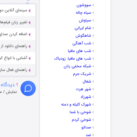
سووشون
سینمای آنلاین دو
سیاه چاله
سیاوش
تغییر زبان فیلم‌ها
شام ایرانی
اضافه کردن صدای 
شاهگوش
شب آهنگی
راهنمای دانلود ا
شب های مافیا
آشنایی با انواع ک
شب های مافیا: زودیاک
شبکه مخفی زنان
راهنمای فعال سازی کیفیت R
شریک جرم
شغال
۲
دیدگاه 
شهر هرت
نمایش / م
شهرزاد
شهرک کلیله و دمنه
شوخی با شما
شوخی کردم
صداتو
ضد