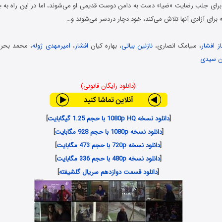
رای جلب رضایت «ضیا» دست به دامن دوست قدیمی او می‌شوند، اما در این راه به چ
 برای آزادی آنها تلاش می‌کند، خود دچار دردسر می‌شوند و…
ز افشار
، سیامک انصاری،
نازنین بیاتی
، بهاره کیان
افشار
،
امیرمهدی ژوله
، محمد بحرا
 سیدی
(دانلود رایگان قانونی)
[
دانلود نسخه 1080p HQ با حجم 1.25 گیگابایت
]
[
دانلود نسخه 1080p با حجم 928 مگابایت
]
[
دانلود نسخه 720p با حجم 473 مگابایت
]
[
دانلود نسخه 480p با حجم 336 مگابایت
]
[
دانلود قسمت دوازدهم سریال گلشیفته
]