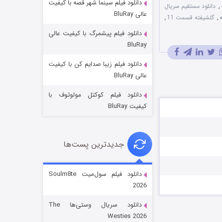
دانلود فیلم سینما شهر قصه با کیفیت
,
دانلود مستقیم سریال
عالی BluRay
,
گلشیفته قسمت 11
,
دانلود فیلم پیشمرگ با کیفیت عالی
BluRay
دانلود فیلم زیبا صدایم کن با کیفیت
جادوگری در مغولستان
عالی BluRay
۱۴ (زیرنویس)
قسمت
منتشر شد
دانلود فیلم کوکتل مولوتوف با
کیفیت BluRay
جدیدترین پست‌ها
دانلود فیلم سول‌میت Soulm8te
2026
باب اسفنجی فصل ۱۷
دانلود سریال وستی‌ها The
۶ (زیرنویس)
قسمت
منتشر شد
Westies 2026