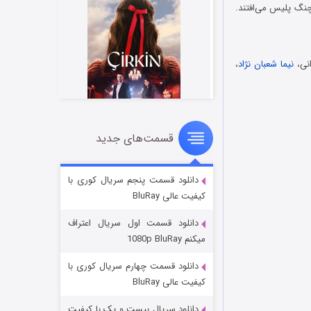
نگ پلیس می‌افتند.
نی،
نیما شعبان نژاد
،
قسمت‌های جدید
سریال زشت
۲ (زیرنویس)
قسمت
منتشر شد
دانلود قسمت پنجم سریال کوری با
کیفیت عالی BluRay
دانلود قسمت اول سریال اعتراف
میکنم 1080p BluRay
دانلود قسمت چهارم سریال کوری با
کیفیت عالی BluRay
دانلود سریال بیست و یک با کیفیت