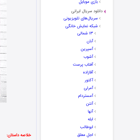
بازی موبایل
دانلود سریال ایرانی
سریال‌های تلویزیونی
شبکه نمایش خانگی
۱۳ شمالی
آبان
آسپرین
آشوب
آفتاب پرست
آقازاده
آکتور
آمرلی
آمستردام
آنتن
آنها
ابله
ابوطالب
اجل معلق
خلاصه داستان: