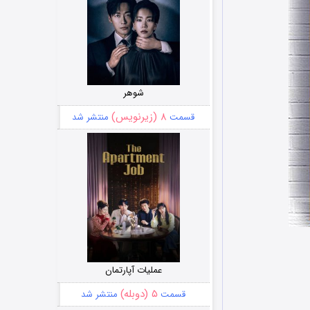
شوهر
۸ (زیرنویس)
قسمت
منتشر شد
عملیات آپارتمان
۵ (دوبله)
قسمت
منتشر شد