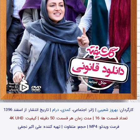
کارگردان:
بهروز شعیبی
| ژانر: اجتماعی،
کمدی
،
درام
| تاریخ انتشار: از اسفند 1396
تعداد قسمت ها: 16 | مدت زمان هر قسمت: 50 دقیقه | کیفیت: 4K UHD
فرمت ویدئو: MP4 | حجم: متفاوت | تهیه کننده: علی اکبر نجفی