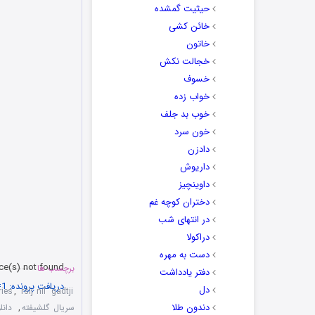
حیثیت گمشده
خائن کشی
خاتون
خجالت نکش
خسوف
خواب زده
خوب بد جلف
خون سرد
دادزن
داریوش
داوینچیز
دختران کوچه غم
در انتهای شب
دراکولا
دست به مهره
ce(s) not found
برچسب ها
دفتر یادداشت
دریافت پرونده: https://play.irdanlod.ir/Teaser/Golshifteh-E11.MP4?_=1
دل
ries
,
rslj nil 'gadtji
دندون طلا
سریال گلشیفته
,
دانل