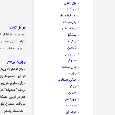
بوی خون
بی گناه
پدر گواردیولا
پدرخوانده
عوامل تولید:
پوست شیر
نویسنده: خشایار ا
پیشگو
پیکولو
طراح لباس: فرحناز 
تاسیان
صابری، مشاور رسان
تی ان تی
جادوگر
جزئیات بیشتر:
جان سخت
مهناز افشار که پیش
جزیره
در این مجموعه باز
جنگل آسفالت
تازگی جلوی دوربین
جوکر
برنامه “
خندوانه
” در
جیران
هم در اولین همکا
چهره شو
دریافت سیمرغ بلور
چیدمانه
نمایشگر ویدیو
حرفه ای