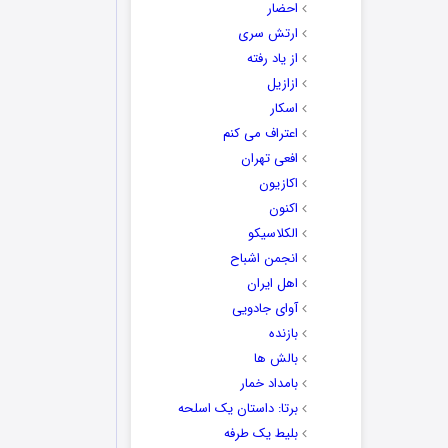
احضار
ارتش سری
از یاد رفته
ازازیل
اسکار
اعتراف می کنم
افعی تهران
اکازیون
اکنون
الکلاسیکو
انجمن اشباح
اهل ایران
آوای جادویی
بازنده
بالش ها
بامداد خمار
برتا: داستان یک اسلحه
بلیط یک‌‌ طرفه