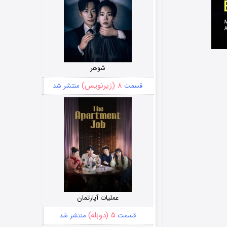
شوهر
۸ (زیرنویس)
قسمت
منتشر شد
عملیات آپارتمان
۵ (دوبله)
قسمت
منتشر شد