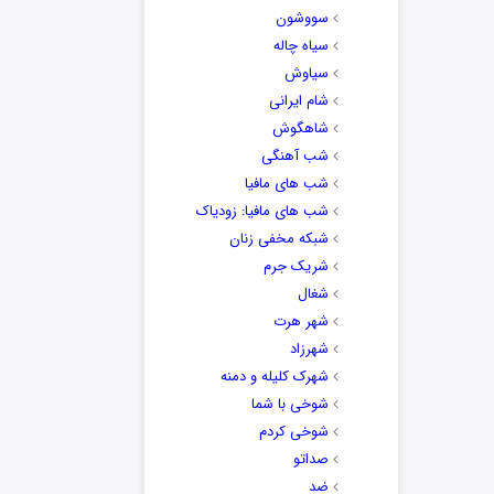
سووشون
سیاه چاله
سیاوش
شام ایرانی
شاهگوش
شب آهنگی
شب های مافیا
شب های مافیا: زودیاک
شبکه مخفی زنان
شریک جرم
شغال
شهر هرت
شهرزاد
شهرک کلیله و دمنه
شوخی با شما
شوخی کردم
صداتو
ضد