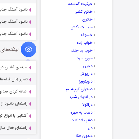
حیثیت گمشده
دانلود آهنگ جدید
خائن کشی
خاتون
دانلود آهنگ جدید
خجالت نکش
دانلود آهنگ جدید
خسوف
خواب زده
لینک‌های 
خوب بد جلف
خون سرد
دادزن
سینمای آنلاین دو
داریوش
تغییر زبان فیلم‌ها
داوینچیز
دختران کوچه غم
اضافه کردن صدای 
در انتهای شب
راهنمای دانلود ا
دراکولا
دست به مهره
آشنایی با انواع ک
دفتر یادداشت
راهنمای فعال سازی کیفیت R
دل
دندون طلا