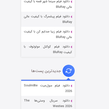
دانلود فیلم سینما شهر قصه با کیفیت
عالی BluRay
دانلود فیلم پیشمرگ با کیفیت عالی
BluRay
دانلود فیلم زیبا صدایم کن با کیفیت
جادوگری در مغولستان
عالی BluRay
۱۴ (زیرنویس)
قسمت
منتشر شد
دانلود فیلم کوکتل مولوتوف با
کیفیت BluRay
جدیدترین پست‌ها
دانلود فیلم سول‌میت Soulm8te
2026
باب اسفنجی فصل ۱۷
دانلود سریال وستی‌ها The
۶ (زیرنویس)
قسمت
منتشر شد
Westies 2026