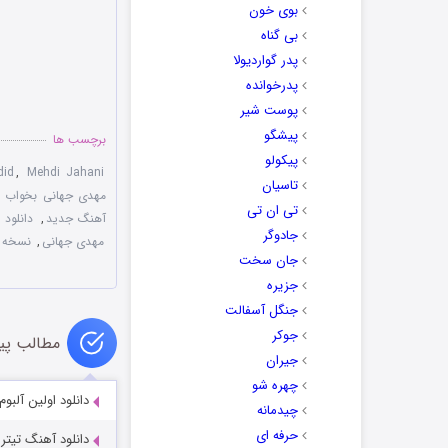
بوی خون
بی گناه
پدر گواردیولا
پدرخوانده
پوست شیر
پیشگو
برچسب ها
پیکولو
did
,
Mehdi Jahani
تاسیان
مهدی جهانی بخواب دن
تی ان تی
آهنگ جدید
,
دانلود 
جادوگر
مهدی جهانی
,
نسخه ا
جان سخت
جزیره
جنگل آسفالت
جوکر
مطالب پی
جیران
چهره شو
دانلود اولین آلبو
چیدمانه
حرفه ای
دانلود آهنگ تیتر