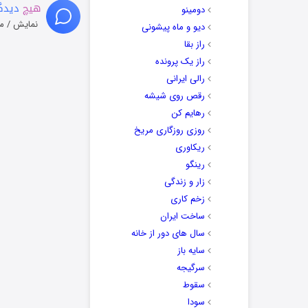
هیچ
دیدگا
دومینو
نمایش / م
دیو و ماه پیشونی
راز بقا
راز یک پرونده
رالی ایرانی
رقص روی شیشه
رهایم کن
روزی روزگاری مریخ
ریکاوری
رینگو
زار و زندگی
زخم کاری
ساخت ایران
سال های دور از خانه
سایه باز
سرگیجه
سقوط
سودا