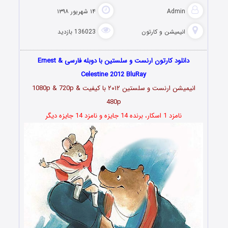
Admin
۱۴ شهریور ۱۳۹۸
انیمیشن و کارتون
136023 بازدید
دانلود کارتون ارنست و سلستین با دوبله فارسی Ernest &
Celestine 2012 BluRay
انیمیشن ارنست و سلستین
۲۰۱۲
با کیفیت 1080p & 720p &
480p
نامزد 1 اسکار، برنده 14 جایزه و نامزد 14 جایزه دیگر