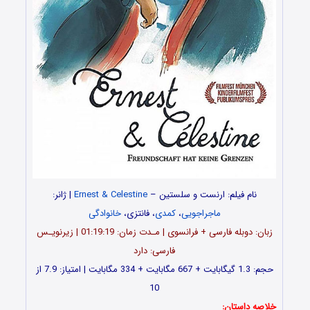
نام فیلم: ارنست و سلستین –
Ernest & Celestine
| ژانر:
ماجراجویی
،
کمدی
، فانتزی،
خانوادگی
زبان: دوبله فارسی + فرانسوی | مـدت زمان: 01:19:19 | زیرنویـس
فارسی: دارد
حجم: 1.3 گیگابایت + 667 مگابایت + 334 مگابایت | امتیاز: 7.9 از
10
خلاصه داستان: