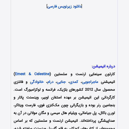
[
دانلود زیرنویس فارسی
]
درباره انیمیشن:
کارتون سینمایی ارنست و سلستین (
Ernest & Celestine
)
انیمیشنی
ماجراجویی
،
کمدی
،
جنایی
،
درام
،
خانوادگی
و فانتزی
محصول سال 2012 کشورهای بلژیک، فرانسه و لوکزامبورگ است.
کارگردانی این انیمیشن بر عهده استفان اوبیر، وینسنت پاتار و
بنجامین رنر بوده‌ و بازیگرانی چون مک‌کنزی فوی، فارست ویتاکر،
لورن باکال، پل جیاماتی، ویلیام هال میسی و مگان مولالی در آن به
صداپیشگی پرداخته‌اند. انیمیشن ارنست و سلستین که بر اساس
مجموعه‌ای از کتاب‌های کودکان به قلم گابریل وینسنت ساخته شده،