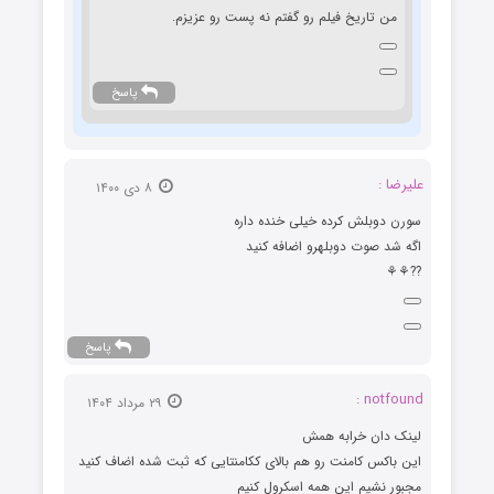
من تاریخ فیلم رو گفتم نه پست رو عزیزم.
پاسخ
علیرضا :
۸ دی ۱۴۰۰
سورن دوبلش کرده خیلی خنده داره
اگه شد صوت دوبلهرو اضافه کنید
??⚘⚘
پاسخ
notfound :
۲۹ مرداد ۱۴۰۴
لینک دان خرابه همش
این باکس کامنت رو هم بالای ککامنتایی که ثبت شده اضاف کنید
مجبور نشیم این همه اسکرول کنیم