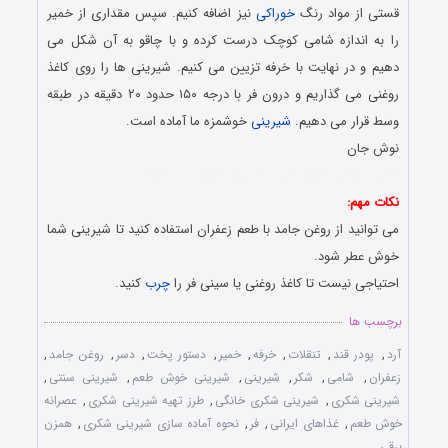
قستی از مواد رنگ
خوراکی
نیز اضافه کنیم. سپس مقداری از خمیر
را به اندازه شامی کوچک درست کرده و با چاقو به آن شکل می
دهیم و در نهایت با خرفه تزیین می کنیم. شیرینی ها را روی کاغذ
روغنی می گذاریم و درون فر با درجه ١۵٠ حدود ٢٠ دقیقه در طبقه
وسط قرار می دهیم.
شیرینی
خوشمزه ما آماده است.
نوش جان
نحوه پخت و آماده سازی شیرینی خانگی و پرطرفدار
نکات مهم:
می توانید از روغن جامد با طعم زعفران استفاده کنید تا شیرینی شما
خوش عطر شود.
احتیاجی نیست تا کاغذ روغنی یا سینی فر را
چرب
کنید.
برچسب ها
آرد
,
پودر قند
,
تنقلات
,
خرفه
,
خمیر
,
دستور پخت
,
دسر
,
روغن جامد
,
زعفران
,
شامی
,
شکر
,
شیرینی
,
شیرینی خوش طعم
,
شیرینی سنتی
,
شیرینی شکری
,
شیرینی شکری خانگی
,
طرز تهیه شیرینی شکری
,
عصرانه
خوش طعم
,
غذاهای ایرانی
,
فر
,
نحوه آماده سازی شیرینی شکری
,
همزن
برقی