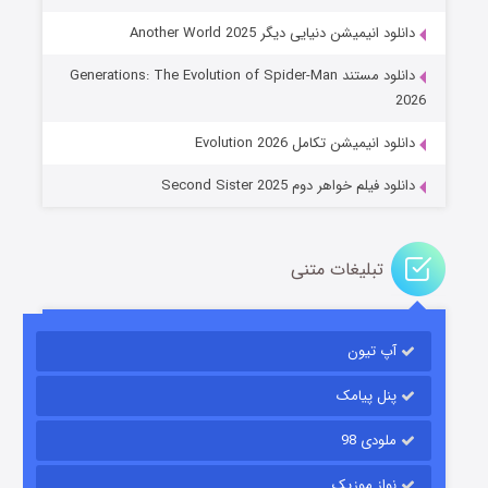
دانلود انیمیشن دنیایی دیگر Another World 2025
جادوگری در مغولستان
دانلود مستند Generations: The Evolution of Spider-Man
۱۴ (زیرنویس)
قسمت
منتشر شد
2026
دانلود انیمیشن تکامل Evolution 2026
دانلود فیلم خواهر دوم Second Sister 2025
تبلیغات متنی
باب اسفنجی فصل ۱۷
آپ تیون
۶ (زیرنویس)
قسمت
منتشر شد
پنل پیامک
ملودی 98
نواز موزیک