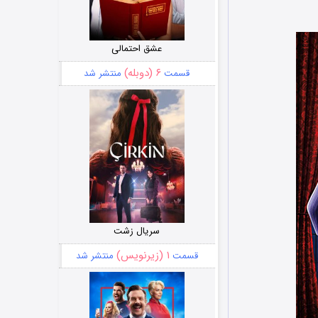
عشق احتمالی
۶ (دوبله)
قسمت
منتشر شد
سریال زشت
۱ (زیرنویس)
قسمت
منتشر شد