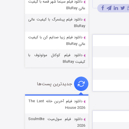
دانلود فیلم سینما شهر قصه با کیفیت
عالی BluRay
دانلود فیلم پیشمرگ با کیفیت عالی
BluRay
دانلود فیلم زیبا صدایم کن با کیفیت
خاندان اژدها فصل ۳
عالی BluRay
۶ (زیرنویس)
قسمت
منتشر شد
دانلود فیلم کوکتل مولوتوف با
کیفیت BluRay
جدیدترین پست‌ها
دانلود فیلم آخرین خانه The Last
House 2026
جادوگری در مغولستان
دانلود فیلم سول‌میت Soulm8te
۱۴ (زیرنویس)
قسمت
منتشر شد
2026