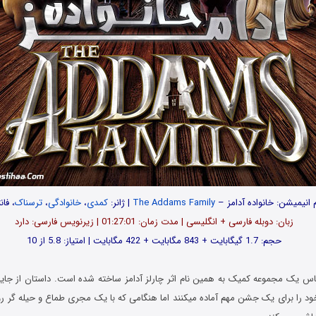
م انیمیشن: خانواده آدامز –
The Addams Family
| ژانر:
کمدی
،
خانوادگی
،
ترسناک
، فان
زبان: دوبله فارسی + انگلیسی | مدت زمان: 01:27:01 | زیرنویس فارسی: دارد
حجم: 1.7 گیگابایت + 843 مگابایت + 422 مگابایت | امتیاز: 5.8 از 10
اس یک مجموعه کمیک به همین نام اثر چارلز آدامز ساخته شده است. داستان از جا
ود را برای یک جشن مهم آماده میکنند اما هنگامی که با یک مجری طماع و حیله گر روب