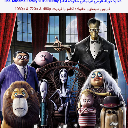
دانلود دوبله فارسی انیمیشن خانواده آدامز The Addams Family 2019 BluRay
کارتون سینمایی خانواده آدامز با کیفیت 1080p & 720p & 480p