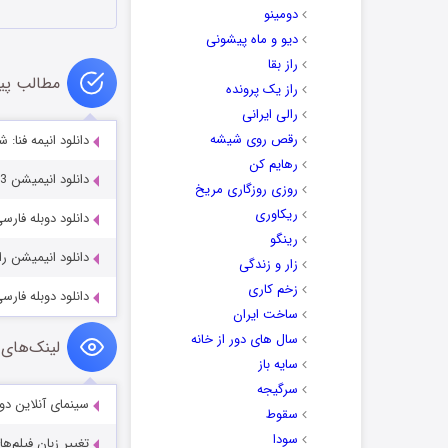
دومینو
دیو و ماه پیشونی
راز بقا
مطالب پی
راز یک پرونده
رالی ایرانی
رقص روی شیشه
دانلود انیمه فنا: شاهزاده دزد
رهایم کن
دانلود انیمیشن Heroes of the Golden Masks 2023
روزی روزگاری مریخ
ریکاوری
دانلود دوبله فارسی انیمیشن 2017
رینگو
دانلود انیمیشن راه خانه ایزی 
زار و زندگی
زخم کاری
دانلود دوبله فارسی ان
ساخت ایران
سال های دور از خانه
لینک‌های 
سایه باز
سرگیجه
سینمای آنلاین دو
سقوط
سودا
تغییر زبان فیلم‌ها