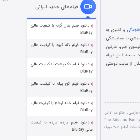
فیلم‌های جدید ایرانی
شکست استوارت در نجات جهان
دانلود فیلم سال گربه با کیفیت عالی
انوادگی
و فانتزی به
BluRay
۷ (زیرنویس)
قسمت
منتشر شد
هنرمندانی که در این انیمیشن به صداپیشگی
دانلود فیلم لاله کبود با کیفیت عالی
الیسون جنی، مارتین
BluRay
د. نسخه کامل دوبله
یگان از سایت دوستی
دانلود فیلم لاک پشت با کیفیت عالی
BluRay
دانلود فیلم کج‌ پیله با کیفیت عالی
BluRay
دانلود فیلم خانه ارواح با کیفیت عالی
شوگر فصل ۲
BluRay
,
خانواده آدامز
,
۷ (زیرنویس)
قسمت
منتشر شد
انلود رایگان انیمیشن The Addams Family
دانلود فیلم یازده یازده با کیفیت
کارتون سینمایی خانواده آدامز ۲۰۱۹ دوبله
عالی BluRay