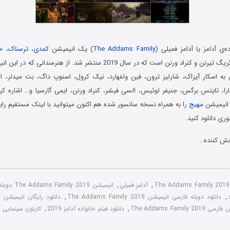
ه‌ی آدامز یا آدامز فمیلی (
The Addams Family
) یک انیمیشن
کمدی
،
ترسناک
،
خ
کارگردانی مشترک گریگ تیرنن و کنراد ورنن است که در سال 2019 منتشر شد. از 
ن به اسکار آیزاک، شارلیز ترون، فین ولفهارد، نیک کرول، اسنوپ داگ، بت میدلر، 
را، تایتس برگس، جنیفر لوئیس، السی فیشر، کنراد ورنن، ایمی گارسیا و… اشاره کر
 انیمیشن
مهیج
را به همراه نسخه سانسور شده هم اکنون میتوانید با لینک مستقیم را
وری دانلود کنید.
ش کننده...
The Addams Family 2019
,
آدامز فمیلی
,
انیمیشن The Addams Family 2019 دوبله فارسی
,
دانلود دوبله فارسی انیمیشن The Addams Family 2019
,
د
The Addams Family 
,
دانلود فیلم خانواده آدامز 2019
,