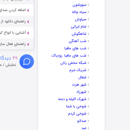
سووشون
اضافه کردن صدای 
سیاه چاله
سیاوش
راهنمای دانلود ا
شام ایرانی
آشنایی با انواع ک
شاهگوش
شب آهنگی
راهنمای فعال سازی کیفیت R
شب های مافیا
شب های مافیا: زودیاک
۳۹
دیدگاه
شبکه مخفی زنان
نمایش / م
شریک جرم
شغال
شهر هرت
شهرزاد
شهرک کلیله و دمنه
شوخی با شما
شوخی کردم
صداتو
ضد