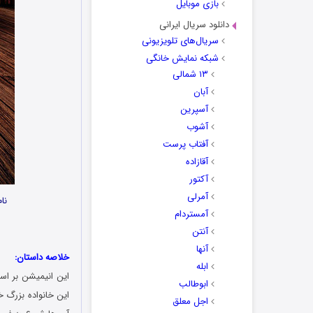
بازی موبایل
دانلود سریال ایرانی
سریال‌های تلویزیونی
شبکه نمایش خانگی
۱۳ شمالی
آبان
آسپرین
آشوب
آفتاب پرست
آقازاده
آکتور
آمرلی
نا
آمستردام
آنتن
آنها
خلاصه داستان:
ابله
این انیمیشن بر اس
ابوطالب
این خانواده بزرگ خ
اجل معلق