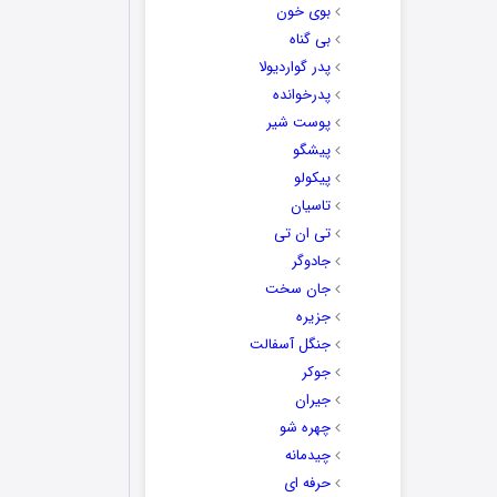
بوی خون
بی گناه
پدر گواردیولا
پدرخوانده
پوست شیر
پیشگو
پیکولو
تاسیان
تی ان تی
جادوگر
جان سخت
جزیره
جنگل آسفالت
جوکر
جیران
چهره شو
چیدمانه
حرفه ای