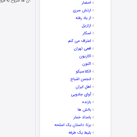
آن ها شروع به فرو
احضار
ارتش سری
از یاد رفته
ازازیل
اسکار
اعتراف می کنم
افعی تهران
اکازیون
اکنون
الکلاسیکو
انجمن اشباح
اهل ایران
آوای جادویی
بازنده
بالش ها
بامداد خمار
برتا: داستان یک اسلحه
بلیط یک‌‌ طرفه