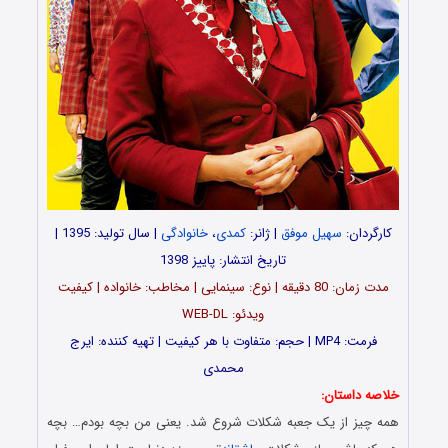
کارگردان:
سهیل موفق
| ژانر:
کمدی
،
خانوادگی
| سال تولید: 1395 |
تاریخ انتشار: پاییز 1398
مدت زمان: 80 دقیقه | نوع: سینمایی | مخاطب: خانواده | کیفیت
ویدئو: WEB-DL
فرمت: MP4 | حجم: متفاوت با هر کیفیت | تهیه کننده: ایرج
محمدی
خلاصه داستان:
همه چیز از یک جعبه شکلات شروع شد. یعنی من بچه بودم… بچه