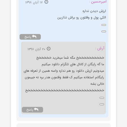
امیرحسین :
۱۷ آبان ۱۳۹۸
ارزش دیدن نداره
الکی پول و وقتتون رو براش نذارین
پاسخ
آرش :
۲۰ آبان ۱۳۹۸
خخخخخخخخخخخ مگه شما میخرید خخخخخخ
ما گه رایگان از کانال های تلگرام دانلود میکنیم
میدونیم ازرش دانلود رو هم نداره واسه همین از تعرفه های
رایگانم استفاده میکنیم ک فقط وقتمون هدر بره نه جیبمون
خالی بشه
خخخخخخخخخخخخخخخخخخخخخخخخخخخخخخخ
پاسخ