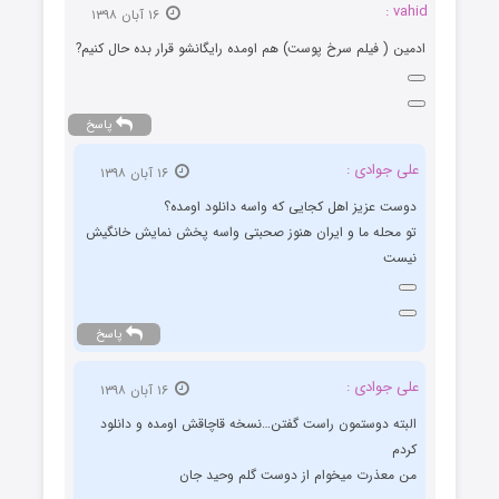
vahid :
۱۶ آبان ۱۳۹۸
ادمین ( فیلم سرخ پوست) هم اومده رایگانشو قرار بده حال کنیم?
پاسخ
علی جوادی :
۱۶ آبان ۱۳۹۸
دوست عزیز اهل کجایی که واسه دانلود اومده؟
تو محله ما و ایران هنوز صحبتی واسه پخش نمایش خانگیش
نیست
پاسخ
علی جوادی :
۱۶ آبان ۱۳۹۸
البته دوستمون راست گفتن…نسخه قاچاقش اومده و دانلود
کردم
من معذرت میخوام از دوست گلم وحید جان