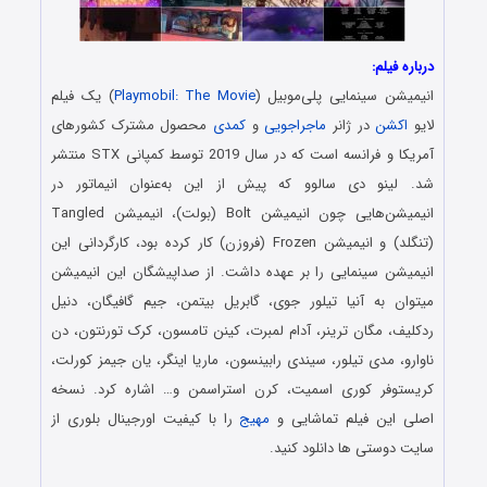
درباره فیلم:
انیمیشن سینمایی پلی‌موبیل (
Playmobil: The Movie
) یک فیلم
لایو
اکشن
در ژانر
ماجراجویی
و
کمدی
محصول مشترک کشورهای
آمریکا و فرانسه است که در سال 2019 توسط کمپانی STX منتشر
شد. لینو دی سالوو که پیش از این به‌عنوان انیماتور در
انیمیشن‌هایی چون انیمیشن Bolt (بولت)، انیمیشن Tangled
(تنگلد) و انیمیشن Frozen (فروزن) کار کرده بود، کارگردانی این
انیمیشن سینمایی را بر عهده داشت. از صداپیشگان این انیمیشن
میتوان به آنیا تیلور جوی، گابریل بیتمن، جیم گافیگان، دنیل
ردکلیف، مگان ترینر، آدام لمبرت، کینن تامسون، کرک تورنتون، دن
ناوارو، مدی تیلور، سیندی رابینسون، ماریا اینگر، یان جیمز کورلت،
کریستوفر کوری اسمیت، کرن استراسمن و… اشاره کرد. نسخه
اصلی این فیلم تماشایی و
مهیج
را با کیفیت اورجینال بلوری از
سایت دوستی ها دانلود کنید.