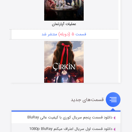
عملیات آپارتمان
۵ (دوبله)
قسمت
منتشر شد
قسمت‌های جدید
سریال زشت
۲ (زیرنویس)
قسمت
منتشر شد
دانلود قسمت پنجم سریال کوری با کیفیت عالی BluRay
دانلود قسمت اول سریال اعتراف میکنم 1080p BluRay