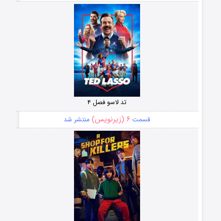
تد لاسو فصل ۴
۶ (زیرنویس)
قسمت
منتشر شد