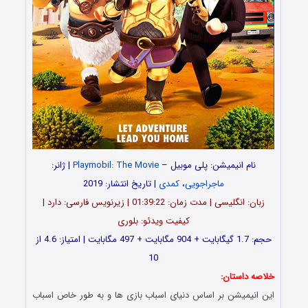
نام انیمیشن: پلی موبیل –
Playmobil: The Movie
| ژانر:
ماجراجویی
،
کمدی
| تاریخ انتشار: 2019
زبان: انگلیسی | مدت زمان: 01:39:22 | زیرنویس فارسی: دارد |
کیفیت ویدئو: بلوری
حجم: 1.7 گیگابایت + 904 مگابایت + 497 مگابایت | امتیاز: 4.6 از
10
خلاصه داستان:
این انیمیشن بر اساس دنیای اسباب بازی ها و به طور خاص اسباب