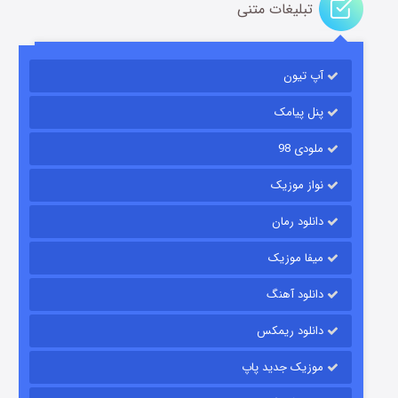
تبلیغات متنی
آپ تیون
باب اسفنجی فصل ۱۷
۶ (زیرنویس)
قسمت
منتشر شد
پنل پیامک
ملودی 98
نواز موزیک
دانلود رمان
میفا موزیک
دانلود آهنگ
رویایی برای تو
دانلود ریمکس
۱۵ (دوبله)
قسمت
منتشر شد
موزیک جدید پاپ