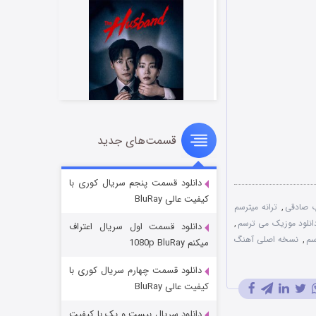
قسمت‌های جدید
شوهر
8 (زیرنویس)
قسمت
منتشر شد
دانلود قسمت پنجم سریال کوری با
کیفیت عالی BluRay
ب صادقی
,
ترانه میترسم
انلود موزیک می ترسم
,
دانلود قسمت اول سریال اعتراف
سم
,
نسخه اصلی آهنگ
میکنم 1080p BluRay
دانلود قسمت چهارم سریال کوری با
کیفیت عالی BluRay
دانلود سریال بیست و یک با کیفیت