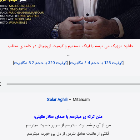
دانلود موزیک می ترسم با لینک مستقیم و کیفیت اورجینال در ادامه ی مطلب …
…
[
کیفیت 128 با حجم 3.4 مگابایت
] [
کیفیت 320 با حجم 8.2 مگابایت
]
Danlod Music Jadid
Salar Aghili
– Mitarsam
…
متن ترانه ی میترسم با صدای سالار عقیلی:
من از آن چشم ترت میترسم از سر پر خطرت میترسم
گفتی از عاقبت عشق نترس از دل بی خبرت میترسم