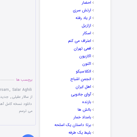
احضار
ارتش سری
از یاد رفته
ازازیل
اسکار
اعتراف می کنم
افعی تهران
اکازیون
اکنون
الکلاسیکو
انجمن اشباح
برچسب ها
اهل ایران
arsam
,
Salar Aghili
آوای جادویی
از سالار عقیلی
,
جدیدت
بازنده
دانلود نسخه کامل آ
بالش ها
می ترسم
بامداد خمار
برتا: داستان یک اسلحه
بلیط یک‌‌ طرفه