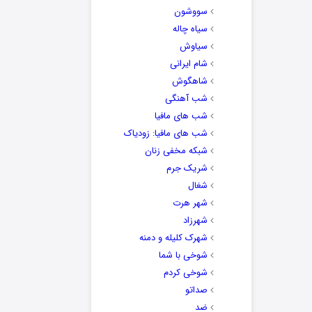
سووشون
سیاه چاله
سیاوش
شام ایرانی
شاهگوش
شب آهنگی
شب های مافیا
شب های مافیا: زودیاک
شبکه مخفی زنان
شریک جرم
شغال
شهر هرت
شهرزاد
شهرک کلیله و دمنه
شوخی با شما
شوخی کردم
صداتو
ضد