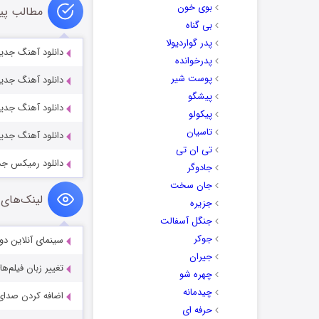
بوی خون
مطالب پی
بی گناه
پدر گواردیولا
دانلود آهنگ جدید
پدرخوانده
پوست شیر
دانلود آهنگ جدید 
پیشگو
دانلود آهنگ جدی
پیکولو
تاسیان
دانلود آهنگ جدید 
تی ان تی
دانلود رمیکس ج
جادوگر
جان سخت
لینک‌های 
جزیره
جنگل آسفالت
جوکر
سینمای آنلاین دو
جیران
تغییر زبان فیلم‌ها
چهره شو
چیدمانه
اضافه کردن صدای 
حرفه ای