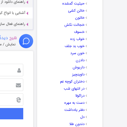
راهنمای دانلود ا
حیثیت گمشده
خائن کشی
آشنایی با انواع ک
خاتون
راهنمای فعال سازی کیفیت R
خجالت نکش
خسوف
هیچ
دیدگا
خواب زده
نمایش / م
خوب بد جلف
خون سرد
دادزن
داریوش
داوینچیز
دختران کوچه غم
در انتهای شب
دراکولا
دست به مهره
دفتر یادداشت
دل
دندون طلا