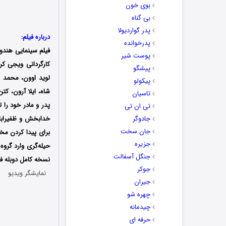
بوی خون
بی گناه
پدر گواردیولا
درباره فیلم:
پدرخوانده
فیلم سینمایی هندوس
پوست شیر
کارگردانی ویجی کری
پیشگو
لوید اوون، محمد 
پیکولو
شاه، ایلا آرون، کتن
تاسیان
پدر و مادر خود را 
تی ان تی
جادوگر
خدابخش و ظفیرابا 
جان سخت
برای پیدا کردن مخ
جزیره
حیله‌گری وارد گروه
جنگل آسفالت
نسخه کامل دوبله فا
جوکر
نمایشگر ویدیو
جیران
چهره شو
چیدمانه
حرفه ای