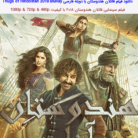
دانلود فیلم قاتلان هندوستان با دوبله فارسی Thugs of Hindostan 2018 BluRay
فیلم سینمایی قاتلان هندوستان
۲۰۱۸
با کیفیت 1080p & 720p & 480p