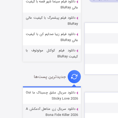
دانلود فیلم سینما شهر قصه با کیفیت
عالی BluRay
دانلود فیلم پیشمرگ با کیفیت عالی
BluRay
دانلود فیلم زیبا صدایم کن با کیفیت
عملیات آپارتمان
عالی BluRay
۲ (زیرنویس)
قسمت
منتشر شد
دانلود فیلم کوکتل مولوتوف با
کیفیت BluRay
جدیدترین پست‌ها
دانلود سریال عشق چسبناک ما Our
Sticky Love 2026
مردگان متحرک: شهر مرده ۳
دانلود سریال زن متاهل آدمکش A
۲ (زیرنویس)
قسمت
منتشر شد
Bona Fide Killer 2026