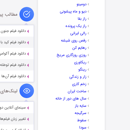
برای افزایش یا
دومینو
دیو و ماه پیشونی
مطالب پی
راز بقا
راز یک پرونده
دانلود فیلم جنون Crazxy 2025
رالی ایرانی
رقص روی شیشه
دانلود فیلم کید با دوبله 
رهایم کن
دانلود فیلم آکوامن ۲ uaman 2 (2023
روزی روزگاری مریخ
ریکاوری
دانلود فیلم توطئه he Plot 2024
رینگو
دانلود فیلم آن‌ها را بگیر 2024
زار و زندگی
زخم کاری
لینک‌های 
ساخت ایران
سال های دور از خانه
سایه باز
سینمای آنلاین دو
سرگیجه
تغییر زبان فیلم‌ها
سقوط
سودا