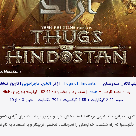
یلم: قاتلان هندوستان –
Thugs of Hindostan
| ژانر:
اکشن
،
ماجراجویی
| تاریخ انتشار: 18
زبان: دوبله فارسی +
هندی
| مدت زمان پخش: 02:44:35 | کیفیت: بلوری BluRay
حجم: 2.82 گیگابایت + 1.55 گیگابایت + 794 مگابایت | امتیاز: 4.0 از 10
دی، کمپانی هند شرقی بریتانیا با خدابخش، دزد و مزدور دریاها که برای آزادی کش
مشکل بر می‌خورد. انگلیسی‎ها که راه شکست خدابخش را نمی‌دانند، شخصی فریبکار و با استعداد به 