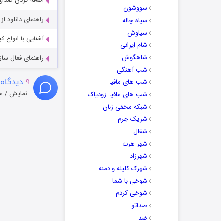
اضافه کردن صدای 
سووشون
راهنمای دانلود ا
سیاه چاله
سیاوش
آشنایی با انواع ک
شام ایرانی
شاهگوش
راهنمای فعال سازی کیفیت R
شب آهنگی
۹
دیدگاه 
شب های مافیا
نمایش / م
شب های مافیا: زودیاک
شبکه مخفی زنان
شریک جرم
شغال
شهر هرت
شهرزاد
شهرک کلیله و دمنه
شوخی با شما
شوخی کردم
صداتو
ضد