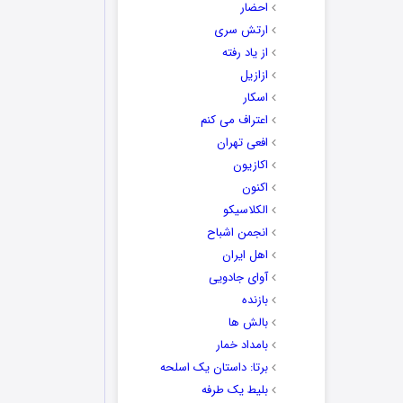
احضار
ارتش سری
از یاد رفته
ازازیل
اسکار
اعتراف می کنم
افعی تهران
اکازیون
اکنون
الکلاسیکو
انجمن اشباح
اهل ایران
آوای جادویی
بازنده
بالش ها
بامداد خمار
برتا: داستان یک اسلحه
بلیط یک‌‌ طرفه