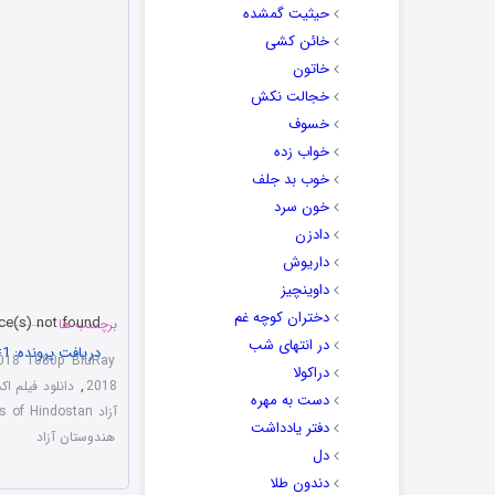
حیثیت گمشده
خائن کشی
خاتون
خجالت نکش
خسوف
خواب زده
خوب بد جلف
خون سرد
دادزن
داریوش
داوینچیز
دختران کوچه غم
ce(s) not found
برچسب ها
در انتهای شب
دریافت پرونده: https://play.irdanlod.ir/Teaser/Thugs.of.Hindostan.2018.Official.Trailer.mp4?_=1
018 1080p BluRay
دراکولا
2018
,
دانلود فیلم ا
دست به مهره
آزاد Thugs of Hindostan دوبله فارسی
دفتر یادداشت
هندوستان آزاد
00:00
دل
دندون طلا