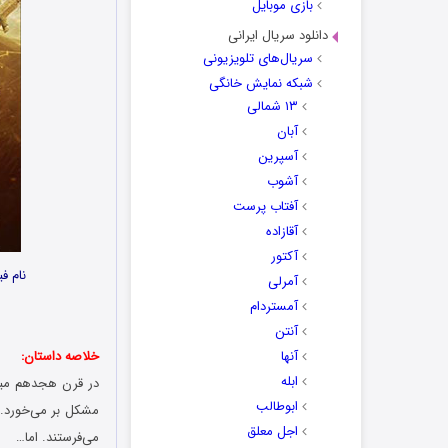
بازی موبایل
دانلود سریال ایرانی
سریال‌های تلویزیونی
شبکه نمایش خانگی
۱۳ شمالی
آبان
آسپرین
آشوب
آفتاب پرست
آقازاده
آکتور
نام ف
آمرلی
آمستردام
آنتن
آنها
خلاصه داستان:
ابله
در قرن هجدهم میلا
ابوطالب
اجل معلق
می‌فرستند. اما…