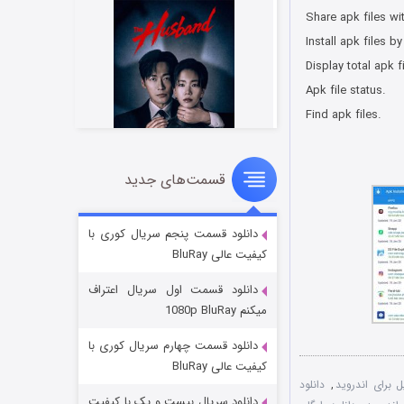
Share apk files wit
Install apk files by
Display total apk f
Apk file status.
Find apk files.
قسمت‌های جدید
شوهر
۸ (زیرنویس)
قسمت
منتشر شد
دانلود قسمت پنجم سریال کوری با
کیفیت عالی BluRay
دانلود قسمت اول سریال اعتراف
میکنم 1080p BluRay
دانلود قسمت چهارم سریال کوری با
کیفیت عالی BluRay
 برای اندروید
,
دانلود
دانلود سریال بیست و یک با کیفیت