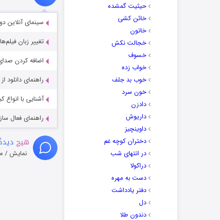
حیثیت گمشده
خائن کشی
سینمای آنلاین دو
خاتون
تغییر زبان فیلم‌ها
خجالت نکش
خسوف
اضافه کردن صدای 
خواب زده
خوب بد جلف
راهنمای دانلود ا
خون سرد
آشنایی با انواع ک
دادزن
داریوش
راهنمای فعال سازی کیفیت R
داوینچیز
هیچ
دیدگا
دختران کوچه غم
در انتهای شب
نمایش / م
دراکولا
دست به مهره
دفتر یادداشت
دل
دندون طلا