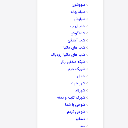
سووشون
سیاه چاله
سیاوش
شام ایرانی
شاهگوش
شب آهنگی
شب های مافیا
شب های مافیا: زودیاک
شبکه مخفی زنان
شریک جرم
شغال
شهر هرت
شهرزاد
شهرک کلیله و دمنه
شوخی با شما
شوخی کردم
صداتو
ضد