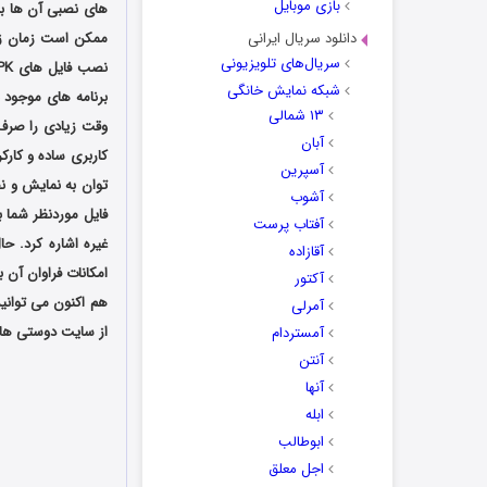
بازی موبایل
های نصبی آن ها با فرمت APK دیگر به سادگی و با سرعت امکان پذیر ن
دانلود سریال ایرانی
ممکن است زمان زی
سریال‌های تلویزیونی
شبکه نمایش خانگی
برنامه های موجود 
۱۳ شمالی
آبان
کاربری ساده و کارک
آسپرین
آشوب
آفتاب پرست
غیره اشاره کرد. ح
آقازاده
امکانات فراوان آن 
آکتور
هم اکنون می توانی
آمرلی
از سایت دوستی ها د
آمستردام
آنتن
آنها
ابله
ابوطالب
اجل معلق