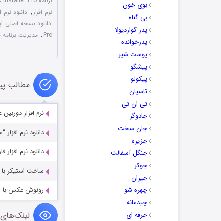
برنامه APK Installer Pro برای اندروید
بوی خون
نرم افزار
,
دانلود نرم افزار APK Installer Pro
بی گناه
دانلود نسخه اصلی اپلیکیشن er
پدر گواردیولا
Pro
,
مدیریت برنامه ه
پدرخوانده
پوست شیر
پیشگو
پیکولو
مطالب پی
تاسیان
تی ان تی
نرم افزار دوربین عکاسی ح
جادوگر
جان سخت
دانلود نرم افزار “
جزیره
دانلود نرم افزار
جنگل آسفالت
جوکر
ساخت استیکر با اپلیکیشن ro 6.6
جیران
چهره شو
روتوش عکس با اپلیکیشن  Editor 4.6.1
چیدمانه
لینک‌های 
حرفه ای