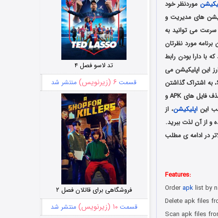
یکیشن
موردنظر خود
کیشن های مدیریت و
 به سرعت می توانید به
برنامه مورد نظرتان
رنامه های مفید و پرکاربرد در این زمینه APK Installer می باشد که با دارا بودن رابط
تد لاسو فصل ۴
ارز این اپلیکیشن می
۶ (زیرنویس)
قسمت
منتشر شد
توان به نمایش و نصب فایل های APK موجود بر روی گوشی، جستجوی خودکار حافظه گوشی و SD Card، به اشتراک گذاشتن
فایل موردنظر شما با دوستانتان، مرتب سازی لیست برنامه ها به صورت دلخواه، نمایش جزئیات برنامه، حذف فایل های APK و
صب این
اپلیکیشن
، از
 و از آن لذت ببرید.
ینک مستقیم رایگان برای اندروید 4.2 و بالاتر در ادامه ی مطلب
Features:
Order
apk
list by 
فروشگاهی برای قاتلان فصل ۲
Delete apk files f
۱۰ (زیرنویس)
قسمت
منتشر شد
Scan apk files fr