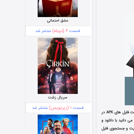
عشق احتمالی
۶ (دوبله)
قسمت
منتشر شد
سریال زشت
۱ (زیرنویس)
قسمت
منتشر شد
مدیریت و نصب برنامه ها (APK Installer Pro) یک ابزار فوق العاده کاربردی و مفید جهت نصب و مدیریت فایل های APK در
. همانطور که می دانید با دانلود و
ریت و جستجوی فایل