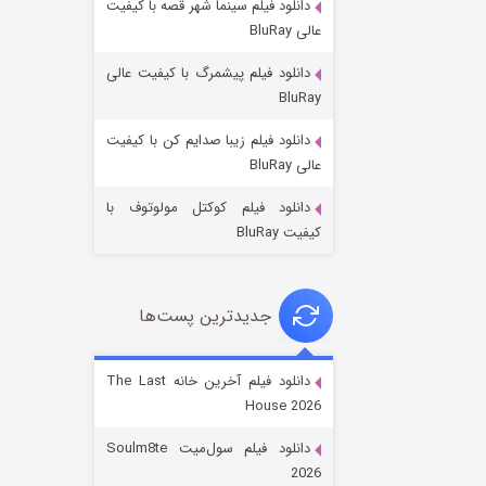
دانلود فیلم سینما شهر قصه با کیفیت
عالی BluRay
دانلود فیلم پیشمرگ با کیفیت عالی
BluRay
دانلود فیلم زیبا صدایم کن با کیفیت
خاندان اژدها فصل ۳
عالی BluRay
۶ (زیرنویس)
قسمت
منتشر شد
دانلود فیلم کوکتل مولوتوف با
کیفیت BluRay
جدیدترین پست‌ها
دانلود فیلم آخرین خانه The Last
House 2026
جادوگری در مغولستان
دانلود فیلم سول‌میت Soulm8te
۱۴ (زیرنویس)
قسمت
منتشر شد
2026