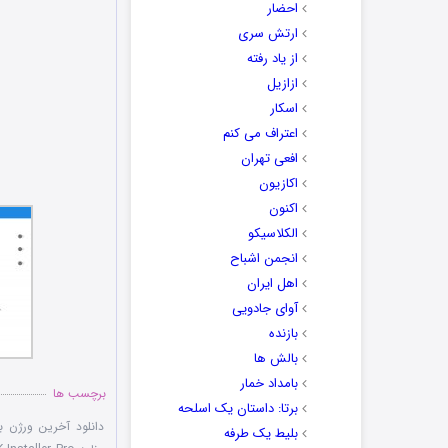
احضار
ارتش سری
از یاد رفته
ازازیل
اسکار
اعتراف می کنم
افعی تهران
اکازیون
اکنون
الکلاسیکو
انجمن اشباح
اهل ایران
آوای جادویی
بازنده
بالش ها
بامداد خمار
برچسب ها
برتا: داستان یک اسلحه
دانلود آخرین ورژن برنامه ller Pro
بلیط یک‌‌ طرفه