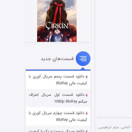
قسمت‌های جدید
سریال زشت
۲ (زیرنویس)
قسمت
منتشر شد
دانلود قسمت پنجم سریال کوری با
کیفیت عالی BluRay
دانلود قسمت اول سریال اعتراف
میکنم 1080p BluRay
دانلود قسمت چهارم سریال کوری با
کیفیت عالی BluRay
کجایی میثم ابراهیمی
,
دانلود سریال بیست و یک با کیفیت