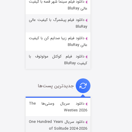
دانلود فیلم سینما شهر قصه با کیفیت
عالی BluRay
دانلود فیلم پیشمرگ با کیفیت عالی
BluRay
دانلود فیلم زیبا صدایم کن با کیفیت
جادوگری در مغولستان
عالی BluRay
۱۴ (زیرنویس)
قسمت
منتشر شد
دانلود فیلم کوکتل مولوتوف با
کیفیت BluRay
جدیدترین پست‌ها
دانلود سریال وستی‌ها The
Westies 2026
باب اسفنجی فصل ۱۷
دانلود سریال One Hundred Years
۶ (زیرنویس)
قسمت
منتشر شد
of Solitude 2024-2026