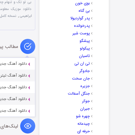
بی تو تک و تنهام چه
بوی خون
دانلود موزیک معلوم
بی گناه
ابراهیمی
,
نسخه کامل 
پدر گواردیولا
پدرخوانده
پوست شیر
پیشگو
مطالب پی
پیکولو
تاسیان
تی ان تی
دانلود آهنگ جدید
جادوگر
دانلود آهنگ تیتر
جان سخت
جزیره
دانلود آهنگ جدید
جنگل آسفالت
دانلود آهنگ جدید
جوکر
جیران
دانلود آهنگ جدید
چهره شو
چیدمانه
لینک‌های 
حرفه ای