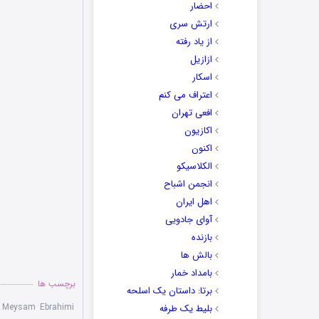
احضار
ارتش سری
از یاد رفته
ازازیل
اسکار
اعتراف می کنم
افعی تهران
اکازیون
اکنون
الکلاسیکو
انجمن اشباح
اهل ایران
آوای جادویی
بازنده
بالش ها
بامداد خمار
برچسب ها
برتا: داستان یک اسلحه
,
Meysam Ebrahimi
بلیط یک‌‌ طرفه