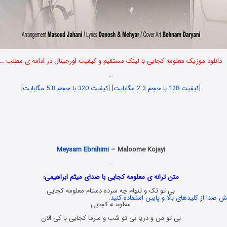
دانلود موزیک معلومه کجایی با لینک مستقیم و کیفیت اورجینال در ادامه ی مطلب …
…
[
کیفیت 128 با حجم 2.3 مگابایت
] [
کیفیت 320 با حجم 5.8 مگابایت
]
Download New Song
Meysam Ebrahimi
– Maloome Kojayi
…
متن ترانه ی معلومه کجایی با صدای میثم ابراهیمی:
بی تو تک و تنهام چه سرده دستام معلومه کجایی
 صدا از کلیدهای بالا و پایین استفاده کنید.
معلومـه کجایی
بی تو من و دریا بی تو شب و سرما کجایی با کی الان