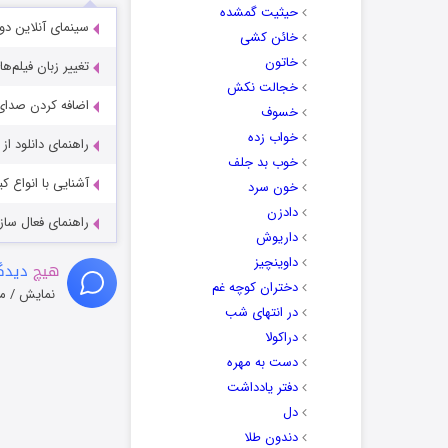
حیثیت گمشده
سینمای آنلاین دو
خائن کشی
خاتون
تغییر زبان فیلم‌ها
خجالت نکش
اضافه کردن صدای 
خسوف
خواب زده
راهنمای دانلود ا
خوب بد جلف
آشنایی با انواع ک
خون سرد
دادزن
راهنمای فعال سازی کیفیت R
داریوش
داوینچیز
هیچ
دیدگا
دختران کوچه غم
نمایش / م
در انتهای شب
دراکولا
دست به مهره
دفتر یادداشت
دل
دندون طلا