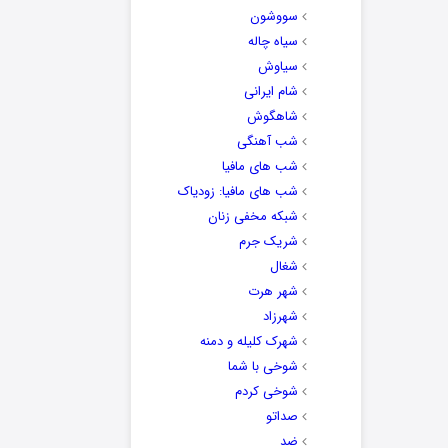
سووشون
سیاه چاله
سیاوش
شام ایرانی
شاهگوش
شب آهنگی
شب های مافیا
شب های مافیا: زودیاک
شبکه مخفی زنان
شریک جرم
شغال
شهر هرت
شهرزاد
شهرک کلیله و دمنه
شوخی با شما
شوخی کردم
صداتو
ضد