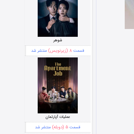
شوهر
۸ (زیرنویس)
قسمت
منتشر شد
عملیات آپارتمان
۵ (دوبله)
قسمت
منتشر شد