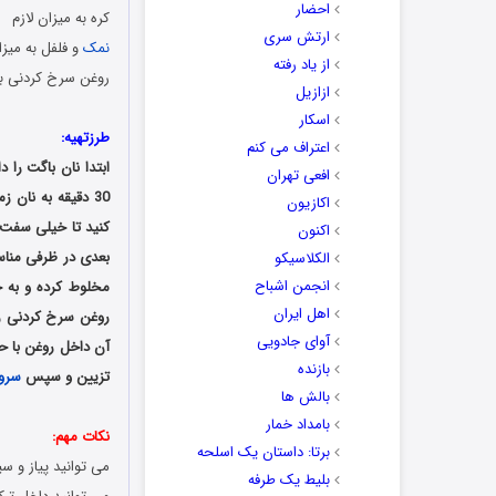
احضار
کره به میزان لازم
ارتش سری
نمک
و فلفل به میزا
از یاد رفته
روغن سرخ کردنی به
ازازیل
اسکار
طرزتهیه:
اعتراف می کنم
ابتدا نان باگت را 
افعی تهران
30 دقیقه به نان
اکازیون
کنید تا خیلی سفت 
اکنون
بعدی در ظرفی مناسب
الکلاسیکو
انجمن اشباح
مخلوط کرده و به خ
اهل ایران
روغن سرخ کردنی ری
آوای جادویی
آن داخل روغن با ح
بازنده
تزیین و سپس
سرو
بالش ها
بامداد خمار
نکات مهم:
برتا: داستان یک اسلحه
می توانید پیاز و س
بلیط یک‌‌ طرفه