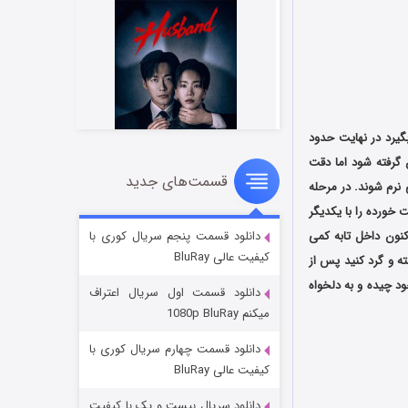
گیرد در نهایت حدود
 گرفته شود اما دقت
قسمت‌های جدید
شوهر
نرم شوند. در مرحله
خورده را با یکدیگر
۸ (زیرنویس)
قسمت
منتشر شد
نون داخل تابه کمی
دانلود قسمت پنجم سریال کوری با
کیفیت عالی BluRay
ه و گرد کنید پس از
د چیده و به دلخواه
دانلود قسمت اول سریال اعتراف
میکنم 1080p BluRay
دانلود قسمت چهارم سریال کوری با
کیفیت عالی BluRay
دانلود سریال بیست و یک با کیفیت