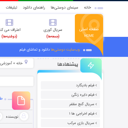
خانه
سینمای دوستی‌ها
راهنمای دانلود
تبلیغات
صفحه اصلی
سریال کوری
اعتراف می کن
HOME
(جمعه‌ها)
(دوشنبه‌ها)
وب‌سایت دوستی‌ها
دانلود و تماشای فیلم
پیشنهادها
خانه
آموزشی
»
»
فیلم بادیگارد
فیلم دایره زنگی
طر
سریال گنج مظفر
فیلم اخراجی ها ۱
نویسنده
سریال بازی مرکب