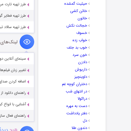
حیثیت گمشده
طرز تهیه تارت مر
خائن کشی
طرز تهیه فطایر گ
خاتون
خجالت نکش
طرز تهیه سالاد تبو
خسوف
خواب زده
لینک‌های 
خوب بد جلف
خون سرد
سینمای آنلاین دو
دادزن
داریوش
تغییر زبان فیلم‌ها
داوینچیز
اضافه کردن صدای 
دختران کوچه غم
در انتهای شب
راهنمای دانلود ا
دراکولا
آشنایی با انواع ک
دست به مهره
دفتر یادداشت
راهنمای فعال سازی کیفیت R
دل
دندون طلا
هیچ
دیدگا