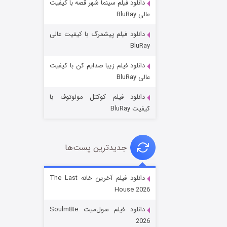
دانلود فیلم سینما شهر قصه با کیفیت
عالی BluRay
دانلود فیلم پیشمرگ با کیفیت عالی
BluRay
دانلود فیلم زیبا صدایم کن با کیفیت
خاندان اژدها فصل ۳
عالی BluRay
۶ (زیرنویس)
قسمت
منتشر شد
دانلود فیلم کوکتل مولوتوف با
کیفیت BluRay
جدیدترین پست‌ها
دانلود فیلم آخرین خانه The Last
House 2026
جادوگری در مغولستان
دانلود فیلم سول‌میت Soulm8te
۱۴ (زیرنویس)
قسمت
منتشر شد
2026