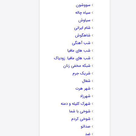
سووشون
سیاه چاله
سیاوش
شام ایرانی
شاهگوش
شب آهنگی
شب های مافیا
شب های مافیا: زودیاک
شبکه مخفی زنان
شریک جرم
شغال
شهر هرت
شهرزاد
شهرک کلیله و دمنه
شوخی با شما
شوخی کردم
صداتو
ضد