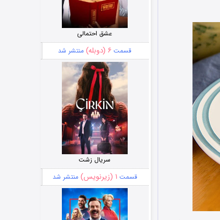
عشق احتمالی
۶ (دوبله)
قسمت
منتشر شد
سریال زشت
۱ (زیرنویس)
قسمت
منتشر شد