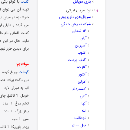
بازی موبایل
کتلت
یا کوکو یکی ا
تهیه آن می توان از
دانلود سریال ایرانی
سریال‌های تلویزیونی
خوشمزه در میان ایر
شبکه نمایش خانگی
می گردد و دارای ا
۱۳ شمالی
کتلت آلمانی نام د
آبان
دارد. حال در این
آسپرین
برای دیدن طرز تهی
آشوب
آفتاب پرست
موادلازم:
آقازاده
گوشت
چرخ کرده 500 گرم
آکتور
نان باگت بیات نص
آمرلی
آب به میزان لازم
آمستردام
خردل 1 قاشق چای خوری
آنتن
آنها
تخم مرغ 1 عدد
ابله
پیاز بزرگ 1 عدد
ابوطالب
سیر 1 حبه
اجل معلق
پودر پاپریکا 1 قاشق چای خوری