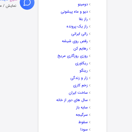
دومینو
نمایش / م
دیو و ماه پیشونی
راز بقا
راز یک پرونده
رالی ایرانی
رقص روی شیشه
رهایم کن
روزی روزگاری مریخ
ریکاوری
رینگو
زار و زندگی
زخم کاری
ساخت ایران
سال های دور از خانه
سایه باز
سرگیجه
سقوط
سودا