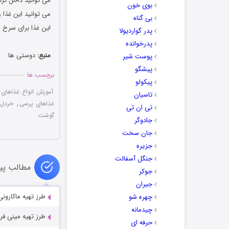
می توانید داخل ترک
بوی خون
می توانید این غذا 
بی گناه
این غذا برای سرخ ش
پدر گواردیولا
پدرخوانده
منبع:
دوستی ها
پوست شیر
پیشگو
برچسب ها
پیکولو
آموزش انواع غذاهای 
تاسیان
غذاهای پرسی
,
خردل
تی ان تی
گوشت
جادوگر
جان سخت
جزیره
جنگل آسفالت
مطالب پی
جوکر
جیران
طرز تهیه ماکارون
چهره شو
چیدمانه
طرز تهیه مینی فری
حرفه ای