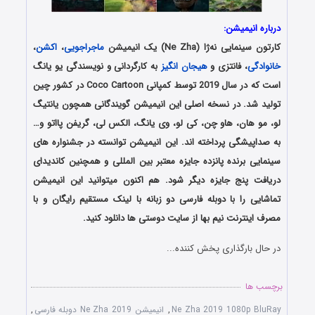
درباره انیمیشن:
کارتون سینمایی نه‌ژا (
Ne Zha
) یک انیمیشن
ماجراجویی
،
اکشن
،
خانوادگی
، فانتزی و
هیجان انگیز
به کارگردانی و نویسندگی یو یانگ
است که در سال 2019 توسط کمپانی Coco Cartoon در کشور چین
تولید شد. در نسخه اصلی این انیمیشن گویندگانی همچون یانتیگ
لو، مو هان، هاو چن، کی لو، وی یانگ، الکس لی، گریفن پااتو و…
به صداپیشگی پرداخته اند. این انیمیشن توانسته در جشنواره های
سینمایی برنده پانزده جایزه معتبر بین المللی و همچنین کاندیدای
دریافت پنج جایزه دیگر شود. هم اکنون میتوانید این انیمیشن
تماشایی را با دوبله فارسی دو زبانه با لینک مستقیم رایگان و با
مصرف اینترنت نیم بها از سایت دوستی ها دانلود کنید.
در حال بارگذاری پخش کننده...
برچسب ها
Ne Zha 2019 1080p BluRay
,
انیمیشن Ne Zha 2019 دوبله فارسی
,