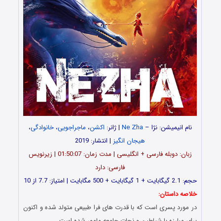
نام انیمیشن: نژا –
Ne Zha
| ژانر:
اکشن
،
ماجراجویی
،
خانوادگی
،
هیجان انگیز
| انتشار: 2019
زبان: دوبله فارسی + انگلیسی | مدت زمان: 01:50:07 | زیرنویس
فارسی: دارد
حجم: 2.1 گیگابایت + 1 گیگابایت + 500 مگابایت | امتیاز: 7.7 از 10
خلاصه داستان:
در مورد پسری است که با قدرت های فرا طبیعی متولد شده و اکنون
برای مبارزه با شیاطین و نجات جامعه مامور شده است…