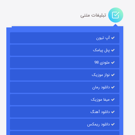
تبلیغات متنی
باب اسفنجی فصل ۱۷
آپ تیون
۶ (زیرنویس)
قسمت
منتشر شد
پنل پیامک
ملودی 98
نواز موزیک
دانلود رمان
میفا موزیک
رویایی برای تو
دانلود آهنگ
۱۵ (دوبله)
قسمت
منتشر شد
دانلود ریمکس