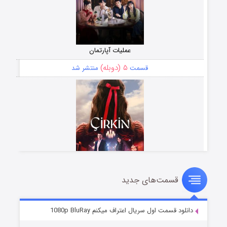
عملیات آپارتمان
۵ (دوبله)
قسمت
منتشر شد
قسمت‌های جدید
سریال زشت
۲ (زیرنویس)
قسمت
منتشر شد
دانلود قسمت اول سریال اعتراف میکنم 1080p BluRay