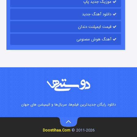
موزیک جدید پاپ
دانلود آهنگ جدید
قیمت ایمپلنت دندان
آهنگ هوش مصنوعی
زیرزمین
۲ (دوبله)
قسمت
منتشر شد
دانلود رایگان جدیدترین فیلم‌ها، سریال‌ها و انیمیشن های جهان
Doostihaa.Com
2011-2026 ©
این دریا طغیان خواهد کرد