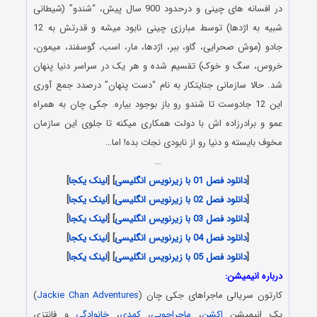
در افسانه های چینی و درحدود 900 سال پیش، “شندو” (شیطانی
شبیه به اژدها) توسط مبارزی چینی نابود میشه و قدرتش به 12
جادو (موش صحرایی، گاو، ببر، اژدها، مار، اسب، گوسفند، میمون،
خروس، سگ و خوک) تقسیم شده و هر یک در سراسر دنیا پنهان
شد. حالا سازمانی جنایتکار به نام “دست پنهان” درصدد جمع آوری
این 12 جادوست تا شندو رو باز بوجود بیاره. جکی چان به همراه
عمو و برادرزاده اش با دولت همکاری میکنه تا جلوی این سازمان
مخوف بایسته و دنیا رو از نابودی نجات بده! اما…
…
[
دانلود فصل 01 با زیرنویس انگلیسی
] [
لینک یکجا
]
[
دانلود فصل 02 با زیرنویس انگلیسی
] [
لینک یکجا
]
[
دانلود فصل 03 با زیرنویس انگلیسی
] [
لینک یکجا
]
[
دانلود فصل 04 با زیرنویس انگلیسی
] [
لینک یکجا
]
[
دانلود فصل 05 با زیرنویس انگلیسی
] [
لینک یکجا
]
درباره انیمیشن:
کارتون سریالی ماجراهای جکی چان (
Jackie Chan Adventures
)
یک انیمیشن
اکشن
،
ماجراجویی
،
کمدی
،
خانوادگی
و فانتزی