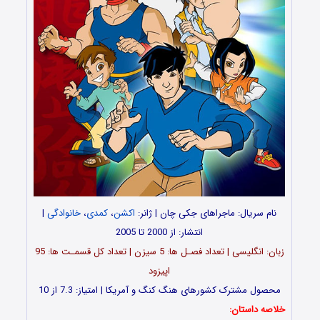
نام سریال: ماجراهای جکی چان | ژانر:
اکشن
،
کمدی
،
خانوادگی
|
انتشار: از 2000 تا 2005
زبان: انگلیسی | تعداد فصـل ها: 5 سیزن | تعداد کل قسمـت ها: 95
اپیزود
محصول مشترک کشورهای هنگ کنگ و آمریکا | امتیاز: 7.3 از 10
خلاصه داستان: