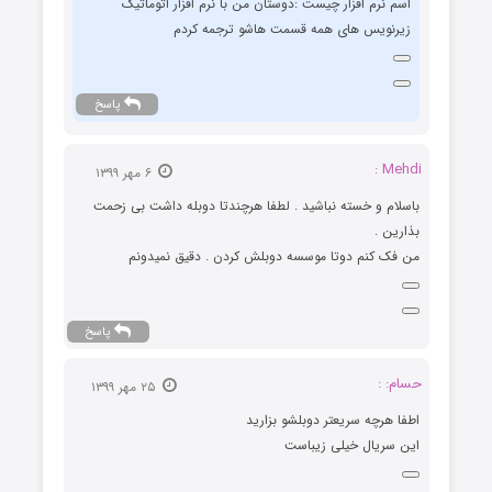
اسم نرم افزار چیست :دوستان من با نرم افزار اتوماتیک
زیرنویس های همه قسمت هاشو ترجمه کردم
پاسخ
Mehdi :
۶ مهر ۱۳۹۹
باسلام و خسته نباشید . لطفا هرچندتا دوبله داشت بی زحمت
بذارین .
من فک کنم دوتا موسسه دوبلش کردن . دقیق نمیدونم
پاسخ
حسام: :
۲۵ مهر ۱۳۹۹
اطفا هرچه سریعتر دوبلشو بزارید
این سریال خیلی زیباست