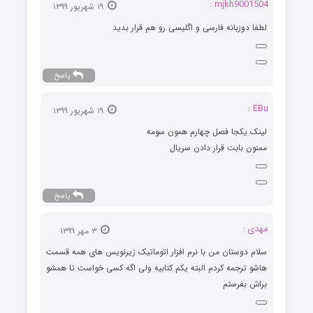
mjkh9001504 :
۱۹ شهریور ۱۳۹۹
لطفا دوزبانه فارسی و اگلیسی رو هم قرار بدید
پاسخ
EBu :
۱۹ شهریور ۱۳۹۹
لینک یکجا فصل چهارم همون سومه
ممنون بابت قرار دادن سریال
پاسخ
مهدی :
۳ مهر ۱۳۹۹
سلام دوستان من با نرم افزار اتوماتیک زیرنویس های همه قسمت
هاشو ترجمه کردم البته یکم کتابیه ولی اگه کسی خواست تا همشو
براش بفرستم