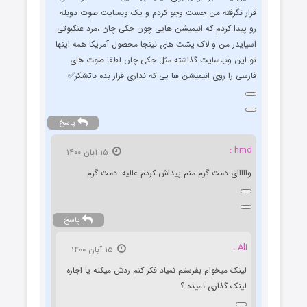
قرار نگرفته من جست وجو کردم‌ و یک وبسایت صوت دوبله
رو پیدا کردم‌ که انیمیشن هایی چون جکی چان ،مرد عنکبوتی
اسپایدر من و لاک پشت های نینجا محصول آمریکا همه اینها
تو این وب‌سایت گذاشته مثل جکی چان لطفا صوت های
فارسی را روی انیمیشن ها یی که نداری قرار بده باتشکر✅
پاسخ
hmd :
۱۵ آبان ۱۴۰۰
وااااای دمت گرم منم پیداش کردم عالیه. دمت گرم
پاسخ
Ali :
۱۵ آبان ۱۴۰۰
لینک میخوام بفرستم نمیاد فکر کنم ردش میکنه یا اجازه
لینک گذاری نمیده ؟