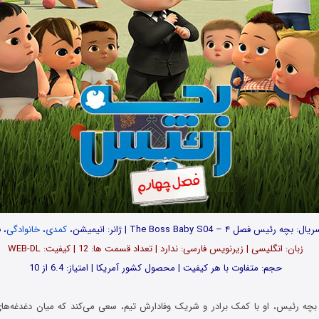
 بچه رئیس فصل ۴ – The Boss Baby S04 | ژانر: انیمیشن،
کمدی
،
خانوادگی
، 
زبان: انگلیسی | زیرنویس فارسی: ندارد | تعداد قسمت ها: 12 | کیفیت: WEB-DL
حجم: متفاوت با هر کیفیت | محصول کشور آمریکا | امتیاز: 6.4 از 10
 بچه رئیس، او با کمک برادر و شریک وفادارش تیم، سعی می‌کند که میان دغدغه‌ه