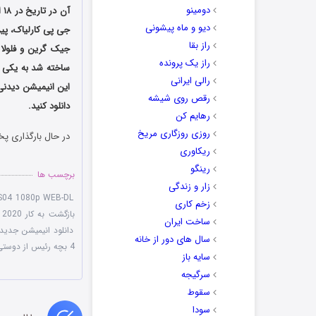
دومینو
دیو و ماه پیشونی
جی پی کارلیاک، پی
راز بقا
راز یک پرونده
رالی ایرانی
این انیمیشن دیدن
رقص روی شیشه
دانلود کنید.
رهایم کن
روزی روزگاری مریخ
در حال بارگذاری پخ
ریکاوری
رینگو
برچسب ها
زار و زندگی
 S04 1080p WEB-DL
زخم کاری
بازگشت به کار The Boss Baby 2020
ساخت ایران
دانلود انیمیشن جدید
سال های دور از خانه
4 بچه رئیس از دوستی ها
سایه باز
سرگیجه
سقوط
سودا