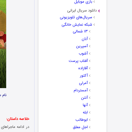
بازی موبایل
دانلود سریال ایرانی
سریال‌های تلویزیونی
شبکه نمایش خانگی
۱۳ شمالی
آبان
آسپرین
آشوب
آفتاب پرست
آقازاده
آکتور
آمرلی
آمستردام
نام سریال:
آنتن
آنها
ابله
خلاصه داستان:
ابوطالب
در ادامه ماجراهای
اجل معلق