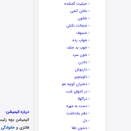
حیثیت گمشده
خائن کشی
خاتون
خجالت نکش
خسوف
خواب زده
خوب بد جلف
خون سرد
دادزن
داریوش
داوینچیز
دختران کوچه غم
در انتهای شب
دراکولا
دست به مهره
درباره انیمیشن:
دفتر یادداشت
انیمیشن بچه رئیس: بازگشت به کار سیزن 
دل
فانتزی و
خانوادگی
دندون طلا