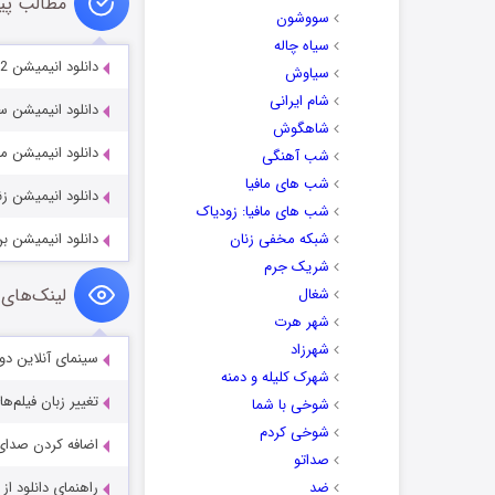
مطالب پی
سووشون
سیاه چاله
دانلود انیمیشن Mighty Little Bheem: I Love Taj Mahal 2022
سیاوش
شام ایرانی
دانلود انیمیشن سلام کایلان -2011
شاهگوش
دانلود انیمیشن مرد
شب آهنگی
شب های مافیا
دانلود انیمیشن زندگی mated 2016
شب های مافیا: زودیاک
شبکه مخفی زنان
دانلود انیمیشن بن تن 05-2008
شریک جرم
لینک‌های 
شغال
شهر هرت
شهرزاد
سینمای آنلاین دو
شهرک کلیله و دمنه
تغییر زبان فیلم‌ها
شوخی با شما
شوخی کردم
اضافه کردن صدای 
صداتو
ضد
راهنمای دانلود ا