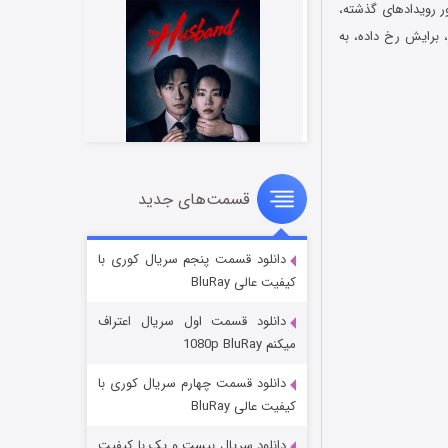
ور رویدادهای گذشته،
 برایش رخ داده، به
قسمت‌های جدید
شوهر
۸ (زیرنویس)
قسمت
منتشر شد
دانلود قسمت پنجم سریال کوری با
کیفیت عالی BluRay
دانلود قسمت اول سریال اعتراف
میکنم 1080p BluRay
دانلود قسمت چهارم سریال کوری با
کیفیت عالی BluRay
دانلود سریال بیست و یک با کیفیت