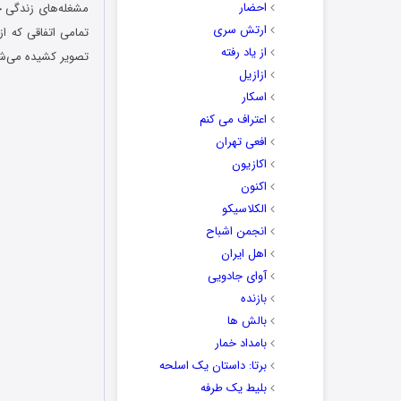
احضار
مشغله‌های زندگی حر
ارتش سری
تمامی اتفاقی که ا
از یاد رفته
تصویر کشیده می‌ش
ازازیل
اسکار
اعتراف می کنم
افعی تهران
اکازیون
اکنون
الکلاسیکو
انجمن اشباح
اهل ایران
آوای جادویی
بازنده
بالش ها
بامداد خمار
برتا: داستان یک اسلحه
بلیط یک‌‌ طرفه