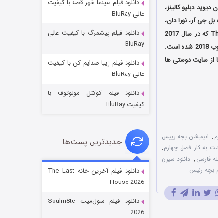
دانلود فیلم سینما شهر قصه با کیفیت
NETFLIX پخش شد. هنرمندانی چون دیوید دبلیو کالینز،
عالی BluRay
ل جی آر، نورا دان،
دانلود فیلم پیشمرگ با کیفیت عالی
جیک گرین و فلولا بورگ در این مجموعه به صداپیشگی پرداخته اند. انیمیشن سینمایی The Boss Baby که در سال 2017
BluRay
ساخته شد به یکی از موفق ترین انیمیشن ها در این سال تبدیل گشته و موفق به دریافت جایزه گلدن گلوب 2018 شده است.
ها از سایت دوستی ها
دانلود فیلم زیبا صدایم کن با کیفیت
خاندان اژدها فصل ۳
عالی BluRay
۶ (زیرنویس)
قسمت
منتشر شد
دانلود فیلم کوکتل مولوتوف با
کیفیت BluRay
,
انیمیشن بچه رییس
جدیدترین پست‌ها
شت به کار فصل چهارم
,
,
دانلود سیزن
 بچه رئیس
دانلود فیلم آخرین خانه The Last
House 2026
جادوگری در مغولستان
دانلود فیلم سول‌میت Soulm8te
۱۴ (زیرنویس)
قسمت
منتشر شد
2026