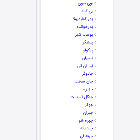
بوی خون
بی گناه
پدر گواردیولا
پدرخوانده
پوست شیر
پیشگو
پیکولو
تاسیان
تی ان تی
جادوگر
جان سخت
جزیره
جنگل آسفالت
جوکر
جیران
چهره شو
چیدمانه
حرفه ای