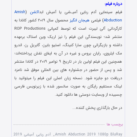
درباره فیلم:
فیلم سینمایی آدم ربایی آمیـشی یا آمیش ابد
اکشن
(
Amish
Abduction
) فیلمی
هیجان انگیز
محصول سال ۲۰۱۹ کشور کانادا به
کارگردانی آلی لیبرت است که توسط کمپانی ROP Productions
منتشر شد؛ نویسندگی این فیلم را نیز اریک وین استاک برعهده
داشته و بازیگرانی چون سارا کنینگ، استیو بایرز، گابریل رز، اندرو
مک ایلروی، رایان بروس و غیره در آن به ایفای نقش پرداخته‌اند؛
همچنین این فیلم اولین بار در تاریخ ۹ نوامبر ۲۰۱۹ در کانادا منتشر
شد و پس از حضور در جشنواره های بین المللی موفق شد نامزد
دریافت دو جایزه شود. نسخه زبان اصلی این فیلم را میتوانید با
لینک مستقیم رایگان به صورت سانسور شده با زیرنویس فارسی
چسبیده از وبسایت دوستی ها دانلود کنید.
در حال بارگذاری پخش کننده...
برچسب ها
Amish Abduction 2019 1080p BluRay
,
آدم ربایی آمیشی 2019