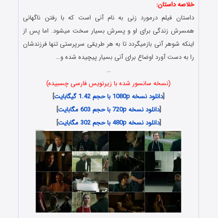
خلاصه داستان:
داستان فیلم درمورد زنی به نام آنی است که با رفتن ناگهانی
همسرش زندگی برای او و پسرش بسیار سخت میشود. اما پس از
اینکه شوهر آنی بازمیگردد تا به هر طریقی سرپرستی تنها فرزندشان
را به دست آورد اوضاع برای آنی بسیار پیچیده شده و…
…
(نسخه سانسور شده با زیرنویس فارسی چسبیده)
[
دانلود نسخه 1080p با حجم 1.42 گیگابایت
]
[
دانلود نسخه 720p با حجم 603 مگابایت
]
[
دانلود نسخه 480p با حجم 302 مگابایت
]